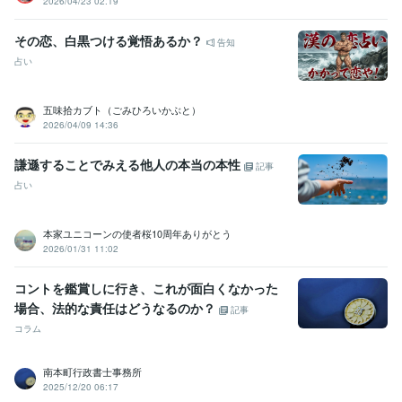
2026/04/23 02:19
悩み相談・カウンセリング
傾聴歴
その恋、白黒つける覚悟あるか？
告知
占い
五味拾カブト（ごみひろいかぶと）
2026/04/09 14:36
謙遜することでみえる他人の本当の本性
記事
占い
本家ユニコーンの使者桜10周年ありがとう
2026/01/31 11:02
コントを鑑賞しに行き、これが面白くなかった
場合、法的な責任はどうなるのか？
記事
コラム
南本町行政書士事務所
2025/12/20 06:17