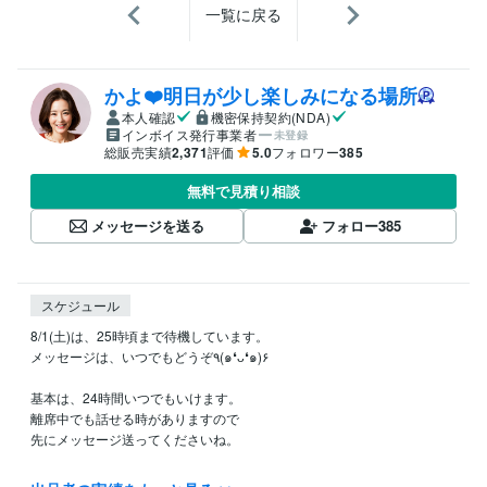
一覧に戻る
かよ❤️明日が少し楽しみになる場所
本人確認
機密保持契約(NDA)
インボイス発行事業者
未登録
総販売実績
2,371
評価
5.0
フォロワー
385
無料で見積り相談
メッセージを送る
フォロー
385
スケジュール
8/1(土)は、25時頃まで待機しています。

メッセージは、いつでもどうぞ٩(๑❛ᴗ❛๑)۶

基本は、24時間いつでもいけます。

離席中でも話せる時がありますので

先にメッセージ送ってくださいね。

その間いつでも話せます♡
