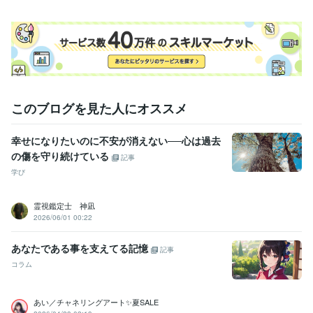
ブログ書いてます(´ ▽ ` )

介護の事や日常書いてます♪

毎日投稿してます(*´∇｀*)

良かったら読んでみて下さいね♡

今日も無理せずゆる〜くふわっと

楽しくいきましょう（╹◡╹）❤️

このブログを見た人にオススメ
幸せになりたいのに不安が消えない──心は過去
経験職種
の傷を守り続けている
記事
ライフスタイル・その他 / その他
経験年数 : 11年
学び
職歴
地域で有名な介護事業所
2013年2月 ~ 2024年11月
霊視鑑定士 神凪
2026/06/01 00:22
受賞歴
プラチナランク
あなたである事を支えてる記憶
記事
コラム
資格・検定
介護福祉士
取得年 : 2016年
あい／チャネリングアート✨夏SALE
得意分野