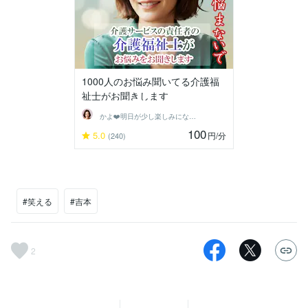
1000人のお悩み聞いてる介護福
祉士がお聞きします
かよ❤️明日が少し楽しみになる場所
100
5.0
円
/分
(240)
#笑える
#吉本
2