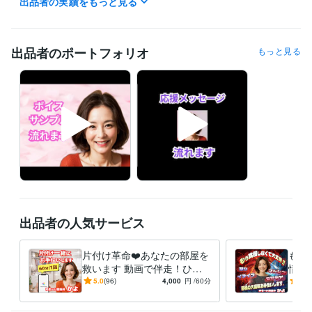
出品者の実績をもっと見る
ちょっと話したいな。って時も、しっかり話したいな。って時も大歓迎
です♪

♪ コンテンツマーケットに出品中です ♪

出品者のポートフォリオ
もっと見る
介護をされているご家族さまに向けて書きました。

「介護で1番大切なのは、あなたが壊れないこと」

少しでも心が軽くなりますように♡

https://coconala.com/contents_market/articles/cmezfx4pr0l7z9p0hpm31
4xs3

ポートフォリオにボイスサンプル

載せてます♪( ´▽｀)

私の関西弁や雰囲気わかると思うので

ぜひ聴いてみてくださいね❤️

出品者の人気サービス
待機してない時でもメッセージは

いつでもお受けしてます♪

片付け革命❤️あなたの部屋を
もう
おかげさまで、1000件超えました。

救います 動画で伴走！ひと
情の
本当ありがとうございます(^-^)

りでできない断捨離を一緒に
怒り
5.0
(96)
4,000
円
/60分
5.0
嬉しいです。

サクサク片付けます
レス