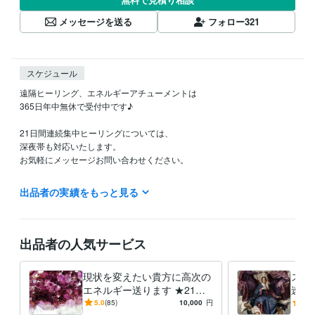
メッセージを送る
フォロー
321
スケジュール
遠隔ヒーリング、エネルギーアチューメントは

365日年中無休で受付中です♪

21日間連続集中ヒーリングについては、

深夜帯も対応いたします。

お気軽にメッセージお問い合わせください。

いつも評価をご記入頂き

出品者の実績をもっと見る
誠にありがとうございます。

しかしながら、評価には様々なコントロール思慮思惑、承認欲求、過剰
過ぎる欲求や期待などのエネルギーが入り混じっており、

出品者の人気サービス
特にこのヒーラー活動においては大元の根源宇宙の計画に基づいて行わ
れている為にすべてを委ねています。集客や経済的利益は一切追い求め
現状を変えたい貴方に高次の
スピ
ておりません。

エネルギー送ります ★21日
速し
私個人的にもたとえ他者からの評価が良かろうと悪かろうとどちらでも
間連続集中遠隔ヒーリング★
＊ア
5.0
(85)
10,000
円
5.0
よく
