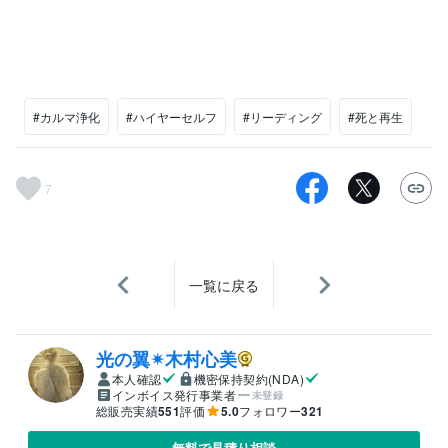
#カルマ浄化
#ハイヤーセルフ
#リーディング
#死と再生
7
一覧に戻る
光の翼✴︎木村心美
本人確認
機密保持契約(NDA)
インボイス発行事業者
未登録
総販売実績
551
評価
5.0
フォロワー
321
無料で見積り相談