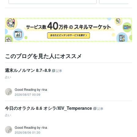
評価自体に意味はなく、他者からの評価は一切不要という持論がありま
す。

望むような結果に至らなかった際に

鬱積した怒りを晴らす為に評価を下げる方を

時折見受けますが、ヒーリングセッションではその方の放つエネルギー
に忠実に沿った浄化、クリアリングが意識の学び、気づきと進化の目的
で現時点での結果として浮き彫りになり現象化します。

ご本人も気づいておられないその事も踏まえた気づきが湧き上がる場合
このブログを見た人にオススメ
には評価欄にて対応いたしますが、

基本的には返信しておりません。

週末ルノルマン 8.7~8.9
記事
ご理解ご了承の程、お願い申し上げます。
占い
経験職種
物流・購買 / 商品・在庫管理
経験年数 : 8年
Good Reading by rina
ライフスタイル・その他 / マッサージ師・セラピスト
経験年数 : 5年
2026/08/07 00:09
職歴
今日のオラクル 8.6 オシラ/XIV_Temperance
記事
光の翼
2016年7月 ~ 現在
占い
インテリア雑貨店自営
1998年4月 ~ 2008年4月
株式会社 ガルエージェンシー大阪支社
2011年2月 ~ 2011年5月
Good Reading by rina
某警備会社
2011年7月 ~ 2012年7月
2026/08/06 01:30