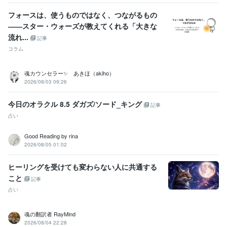
資格・検定
認定レイキティーチャー
取得年 : 2003年
フォースは、使うものではなく、つながるもの
認定レイキティーチャー
取得年 : 2009年
――スター・ウォーズが教えてくれる「大きな
流れ...
記事
得意分野
コラム
占い
エネルギークリアリング、チャクラ活性化
各種アチューメント
仕事、恋愛、お金
使命、天命
ハイヤーセルフ
潜在能力開花
現実創造
引き寄せ
願望実現
魂カウンセラー✨ あきほ（akiho）
占い
ヒーリング、アチューンメント
2026/08/03 09:26
スピリチュアル
根源回帰
今日のオラクル 8.5 ダガズ/ソード_キング
記事
占い
Good Reading by rina
2026/08/05 01:02
ヒーリングを受けても変わらない人に共通する
こと
記事
占い
魂の翻訳者 RayMind
2026/08/04 22:28