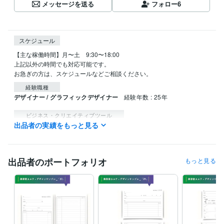
メッセージを送る
フォロー
6
スケジュール
【主な稼働時間】月〜土　9:30〜18:00

上記以外の時間でも対応可能です。

お急ぎの方は、スケジュールなどご相談ください。
経験職種
デザイナー / グラフィックデザイナー
経験年数 : 25年
ビジネス・クリエイティブツール
出品者の実績をもっと見る
Adobe Photoshop:27年
Adobe Illustrator:27年
得意分野
デザイン制作
ヘアーサロンのカルテ
スタンプカード・ポイントカー
出品者のポートフォリオ
もっと見る
ド
美容室
飲食店
整骨院
企業
ビューティサロン
個人
デザイン制作
ヘアーサロン会社案内パンフレット
美容室
理容室
学歴
武蔵野美術大学
1998年3月 ~ 2022年2月