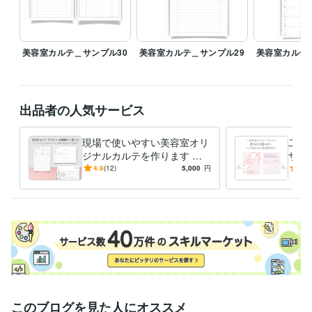
美容室カルテ＿サンプル30
美容室カルテ＿サンプル29
美容室カルテ
出品者の人気サービス
現場で使いやすい美容室オリ
二つ
ジナルカルテを作ります 印
ザイ
刷対応！ロゴ入れ無料！デザ
以外
4.9
(12)
5,000
円
5.0
イン見本30種類から制作可
刷ま
能！
このブログを見た人にオススメ