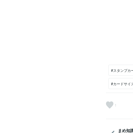
#スタンプカ
#カードサイ
1
まめ知