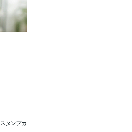
、スタンプカ
。