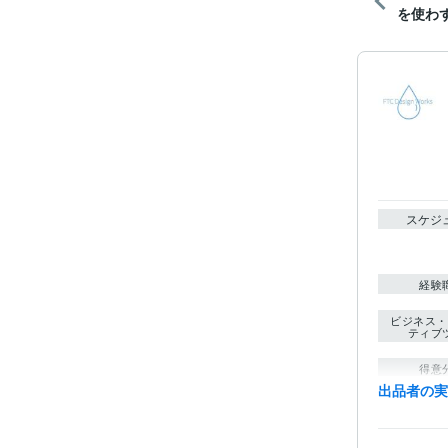
を使わ
スケジ
経験
ビジネス・
ティブ
得意
出品者の