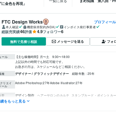
一覧に戻る
まめ知識 第八回「P
ずに金色を再現」
FTC Design Works
プロフィール
本人確認
機密保持契約(NDA)
インボイス発行事業者
46
4.9
6
総販売実績
評価
フォロワー
メッセージを送る
フォ
無料で見積り相談
ュール
【主な稼働時間】月〜土　9:30〜18:00

上記以外の時間でも対応可能です。

お急ぎの方は、スケジュールなどご相談ください。
デザイナー / グラフィックデザイナー
経験年数 : 25年
職種
Adobe Photoshop:27年
Adobe Illustrator:27年
クリエイ
ツール
デザイン制作
ヘアーサロンのカルテ
スタンプカード・ポイントカ
分野
美容室
飲食店
整骨院
企業
ビューティサロン
個人
実績をもっと見る
デザイン制作
ヘアーサロン会社案内パンフレット
美容室
理容室