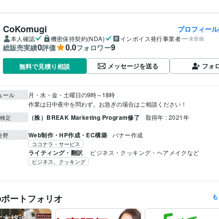
CoKomugi
プロフィール
本人確認
機密保持契約(NDA)
インボイス発行事業者
未登録
0
0.0
9
総販売実績
評価
フォロワー
メッセージを送る
フォ
無料で見積り相談
ュール
月・水・金・土曜日の9時～18時

作業は日中夜中を問わず。お急ぎの場合はご相談ください！
（株）BREAK Marketing Program修了
取得年 : 2021年
検定
Web制作・HP作成・EC構築
バナー作成
分野
ココナラ・サービス
ライティング・翻訳
 ビジネス・クッキング・ヘアメイクなど
ビジネス、クッキング
のポートフォリオ
も