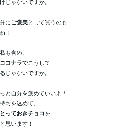
じゃないですか。
け
分に
として買うのも
ご褒美
ね！
私も含め、
こうして
ココナラで
じゃないですか。
る
っと自分を褒めていいよ！
持ちを込めて、
を
とっておきチョコ
と思います！