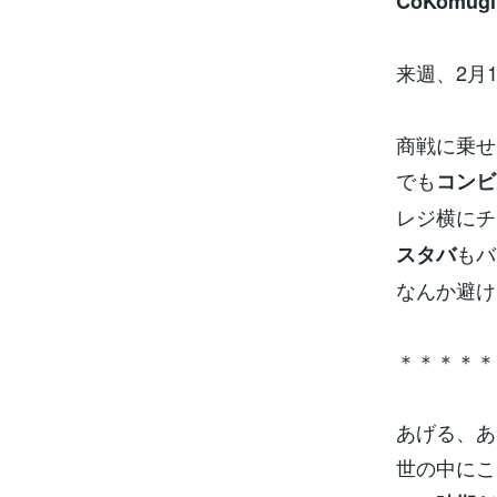
CoKomugi
来週、2月
商戦に乗せ
でも
コンビ
レジ横にチ
もバ
スタバ
なんか避け
＊＊＊＊＊
あげる、あ
世の中にこ