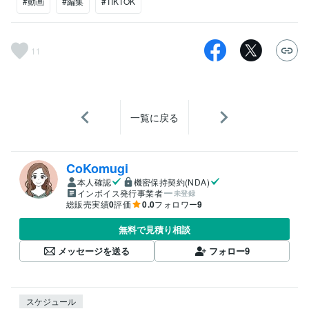
#動画
#編集
#TIKTOK
11
一覧に戻る
CoKomugi
本人確認
機密保持契約(NDA)
インボイス発行事業者
未登録
総販売実績
0
評価
0.0
フォロワー
9
無料で見積り相談
メッセージを送る
フォロー
9
スケジュール