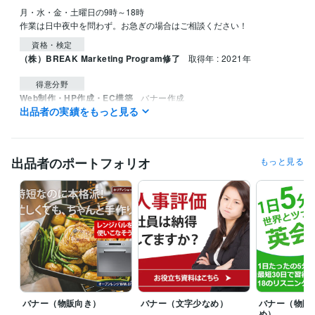
月・水・金・土曜日の9時～18時

作業は日中夜中を問わず。お急ぎの場合はご相談ください！
資格・検定
（株）BREAK Marketing Program修了
取得年 : 2021年
得意分野
Web制作・HP作成・EC構築
バナー作成
出品者の実績をもっと見る
ココナラ・サービス
ライティング・翻訳
 ビジネス・クッキング・ヘアメイクなど
ビジネス、クッキング
出品者のポートフォリオ
もっと見る
バナー（物販向き）
バナー（文字少なめ）
バナー（物販
め）