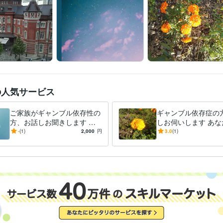
の人気サービス
ご家族がギャンブル依存性の
ギャンブル依存症の
方、お話しお聞きします 借
しお伺いします あな
金、横領、逮捕など起こしま
生は変えられます。
-
(1)
2,000
円
3.0
(1)
す。ご家族の方の協力は必須
を歩んでみましょう
です。