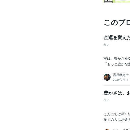
このブ
金運を変え
占い
実は、豊かさを
「もっと豊かな
霊視鑑定士
2026/07/11 
豊かさは、
占い
こんにちは🌈
多くの人はお金