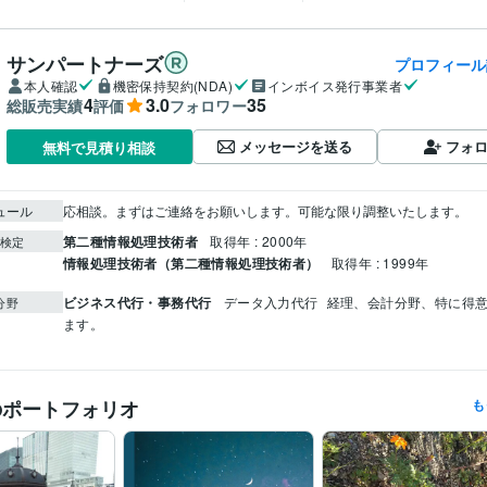
サンパートナーズ
プロフィール
本人確認
機密保持契約(NDA)
インボイス発行事業者
4
3.0
35
総販売実績
評価
フォロワー
メッセージを送る
フォ
無料で見積り相談
ュール
応相談。まずはご連絡をお願いします。可能な限り調整いたします。
第二種情報処理技術者
取得年 : 2000年
検定
情報処理技術者（第二種情報処理技術者）
取得年 : 1999年
ビジネス代行・事務代行
データ入力代行
経理、会計分野、特に得
分野
ます。
のポートフォリオ
も