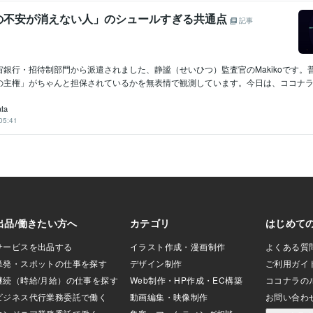
の不安が消えない人」のシュールすぎる共通点
記事
宙銀行・招待制部門から派遣されました、静謐（せいひつ）監査官のMakikoです。
の主権」がちゃんと担保されているかを無表情で観測しています。今日は、ココナラ..
ata
05:41