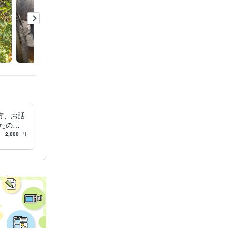
方、お話
たの人
新しい道
2,000
円
。