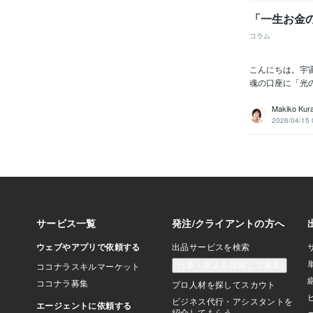
「一生お金
コラム
こんにちは。宇
魂の口座に「光
Makiko Kur
2026/04/15 