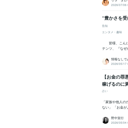
リラ タロ
2026/07/06 
“豊かさを受
告知
エンタメ・趣味
皆様、こんにち
テンツ、 『なぜ
情報なしで
2026/05/17 
【お金の罪
稼げるのに
占い
「家族や他人の
ない」 「お金が
野中宣行
2026/05/04 