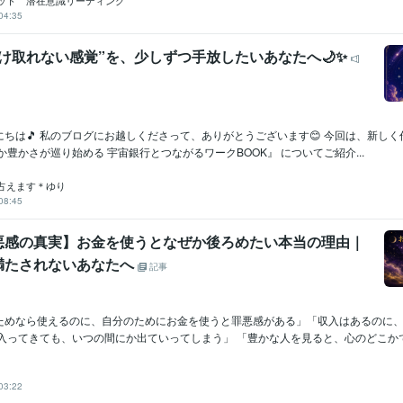
ット 潜在意識リーディング
04:35
け取れない感覚”を、少しずつ手放したいあなたへ🌙✨
は🎵 私のブログにお越しくださって、ありがとうございます😊 今回は、新しく作
か豊かさが巡り始める 宇宙銀行とつながるワークBOOK』 についてご紹介...
占えます＊ゆり
08:45
悪感の真実】お金を使うとなぜか後ろめたい本当の理由｜
満たされないあなたへ
記事
ためなら使えるのに、自分のためにお金を使うと罪悪感がある」「収入はあるのに
入ってきても、いつの間にか出ていってしまう」 「豊かな人を見ると、心のどこかで嫉
03:22