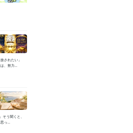
解放されたい」
、努力...
」そう聞くと、
...