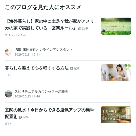
このブログを見た人にオススメ
【海外暮らし】家の中に土足？我が家がアメリ
カの家で実践している「玄関ルール」
記事
ライフスタイル
IRIS_米国在住オンラインアシスタント
2026/06/21 19:11
暮らしを整えて心を軽くする方法
記事
占い
スピリチュアルカウンセラー沙耶美
2026/05/23 11:46
玄関の風水！今日からできる運気アップの簡単
配置術
記事
占い