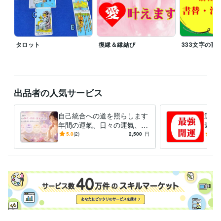
タロット
復縁＆縁結び
333文字の言
出品者の人気サービス
自己統合への道を照らします
運氣
年間の運氣、日々の運氣、恋
避＆
愛、相性、性格、個性診断賜
年運
5.0
(2)
2,500
円
5.0
ります
カレ