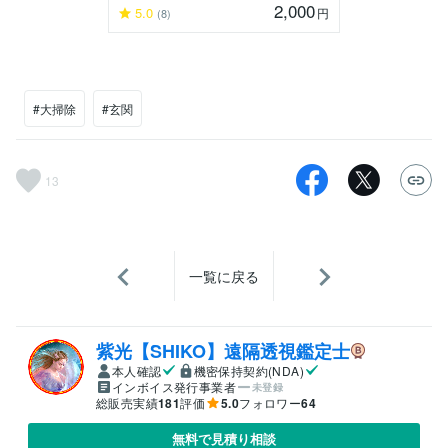
2,000
5.0
円
(8)
#大掃除
#玄関
13
一覧に戻る
紫光【SHIKO】遠隔透視鑑定士
本人確認
機密保持契約(NDA)
インボイス発行事業者
未登録
総販売実績
181
評価
5.0
フォロワー
64
無料で見積り相談