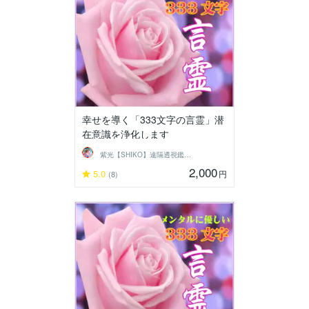
幸せを導く「333文字の言霊」潜
在意識を浄化します
紫光【SHIKO】遠隔透視鑑定士
2,000
5.0
円
(8)