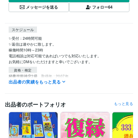
メッセージを送る
フォロー
64
スケジュール
✨受付：24時間可能

✨返信は速やかに致します。

稼働時間10時～23時

電話相談は対応可能であればいつでも対応いたします。

資格・検定
秘書技能検定2級
取得年 : 2007年
出品者の実績をもっと見る
得意分野
占い
遠隔透視
統計学による鑑定
恋愛 結婚 相性
性格
人生
メンタルヘルス
悩み相談
復縁
出品者のポートフォリオ
もっと見る
不倫