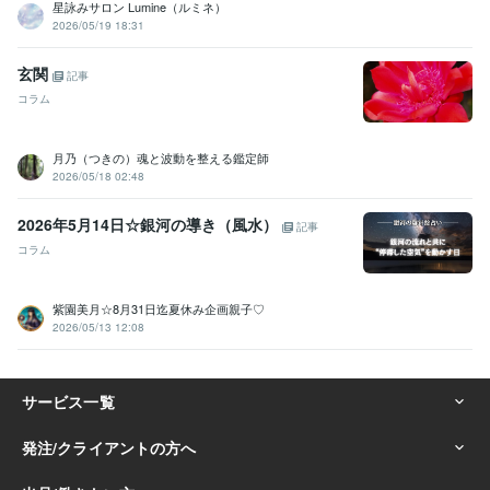
星詠みサロン Lumine（ルミネ）
2026/05/19 18:31
玄関
記事
コラム
月乃（つきの）魂と波動を整える鑑定師
2026/05/18 02:48
2026年5月14日☆銀河の導き（風水）
記事
コラム
紫園美月☆8月31日迄夏休み企画親子♡
2026/05/13 12:08