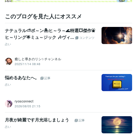
このブログを見た人にオススメ
ナテュラル⛅ボ～ン🏝️ヒ～ラ～🌊特選💥傑作⛲
ヒ～リング🌟ミュ～ジック 🎶ヴィ...
コンテンツ
占い
癒しと導きのリシ✨チャンネル
2025/11/14 08:48
悩めるあなたへ。
記事
占い
ryosconnect
2026/08/05 21:15
月夜が綺麗です月光浴しましょう
記事
占い