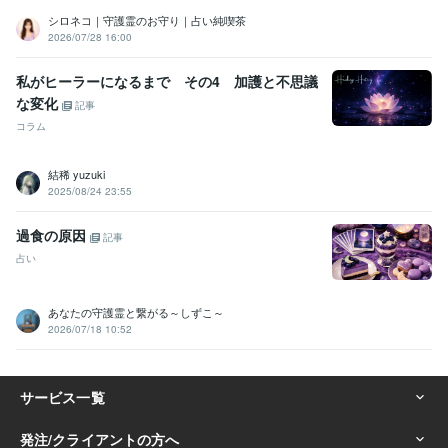
シロネコ｜守護霊のお守り｜占い純喫茶
2026/07/28 16:00
私がヒーラーになるまで その4 加護と不思議
な変化
記事
コラム
結稀 yuzuki
2025/08/24 23:55
過食の原因
記事
占い
あなたの守護霊と繋がる～しずこ～
2026/07/18 10:52