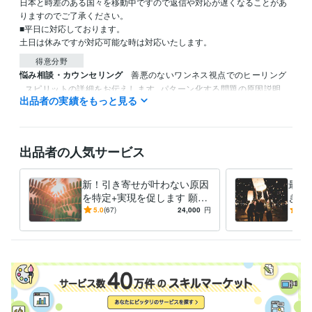
日本と時差のある国々を移動中ですので返信や対応が遅くなることがあ
りますのでご了承ください。

■平日に対応しております。

土日は休みですが対応可能な時は対応いたします。
得意分野
悩み相談・カウンセリング
善悪のないワンネス視点でのヒーリング
スピリットの詳細をお伝えします
パターン化する問題の原因説明、
出品者の実績をもっと見る
解決方法
海外から最新情報と脳科学の知識で
ヒーリング
カウンセリング
リーディング
語学力
出品者の人気サービス
英語
ビジネスレベル
新！引き寄せが叶わない原因
最新
を特定+実現を促します 願望
き、
実現を加速✷滞りを外し、理
と向
5.0
(67)
24,000
円
5.0
想の現実へ流れを整えます
創造
す