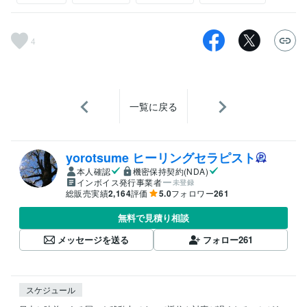
4
一覧に戻る
yorotsume ヒーリングセラピスト
本人確認
機密保持契約(NDA)
インボイス発行事業者
未登録
総販売実績
2,164
評価
5.0
フォロワー
261
無料で見積り相談
メッセージを送る
フォロー
261
スケジュール