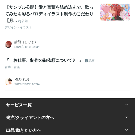
【サンプル公開】愛と言葉を詰め込んで。歌っ
てみたを彩るパロディイラスト制作のこだわり
【月...
告知
デザイン・イラスト
詩熊（しぐま）
2026/04/10 05:34
『 お仕事、制作の御依頼について♪ 』
記事
音声・音楽
REO れお
2026/03/27 10:34