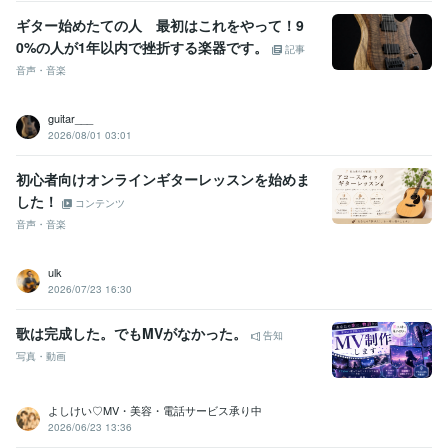
ギター始めたての人 最初はこれをやって！9
0%の人が1年以内で挫折する楽器です。
記事
音声・音楽
guitar___
2026/08/01 03:01
初心者向けオンラインギターレッスンを始めま
した！
コンテンツ
音声・音楽
ulk
2026/07/23 16:30
歌は完成した。でもMVがなかった。
告知
写真・動画
よしけい♡MV・美容・電話サービス承り中
2026/06/23 13:36