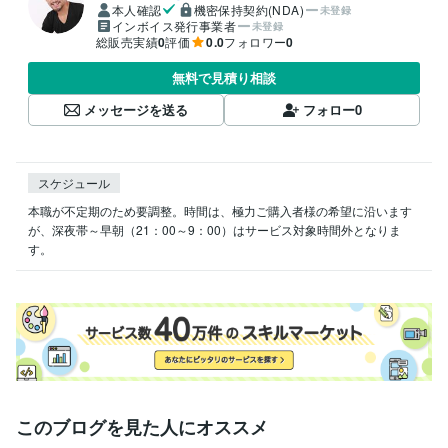
本人確認
機密保持契約(NDA)
未登録
インボイス発行事業者
未登録
総販売実績
0
評価
0.0
フォロワー
0
無料で見積り相談
メッセージを送る
フォロー
0
スケジュール
本職が不定期のため要調整。時間は、極力ご購入者様の希望に沿います
が、深夜帯～早朝（21：00～9：00）はサービス対象時間外となりま
す。
このブログを見た人にオススメ