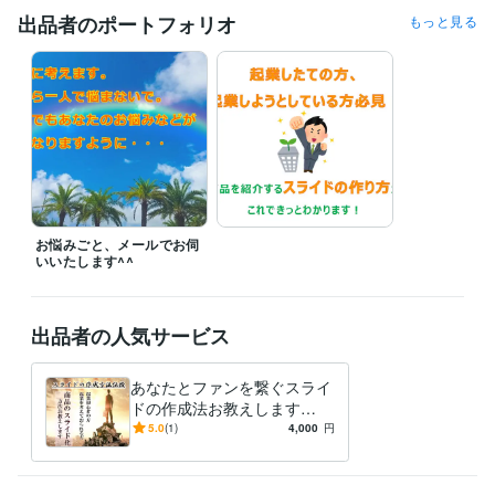
という形になります。

出品者のポートフォリオ
もっと見る
メール相談は24時間365日受付をいたしておりますので、

いつでもご連絡ください。

返信は2日以内にお返しいたします。

なお、外出等で急遽対応が出来ない場合は、

お知らせいたします。

可能な限り迅速に対応するよう意識いたしますので、

どうぞよろしくお願いいたします。
お悩みごと、メールでお伺
受賞歴
いいたします^^
レギュラーランクになりました。本当にありがとうございます！
得意分野
出品者の人気サービス
ビジネス代行・事務代行
スライド作成のイロハを教えます
適応障害
経験から心のアドバイスをします
スライド
PowerPoint
悩み相談
あなたとファンを繋ぐスライ
ドの作成法お教えします
【このコンテンツを元にあな
5.0
(1)
4,000
円
たが作ったスライドを１回無
料添削】