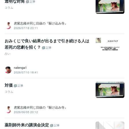
透明な封筒
記事
コラム
虎紫志織＠同じ目線の『駆け込み寺』
2026/07/18 23:11
おみくじで良い結果が出るまで引き続ける人は
若死の悲劇を招く？
記事
占い
natenga1
2026/07/10 19:41
対価
記事
コラム
虎紫志織＠同じ目線の『駆け込み寺』
2026/06/05 20:12
薬剤師外来の講演会決定
記事