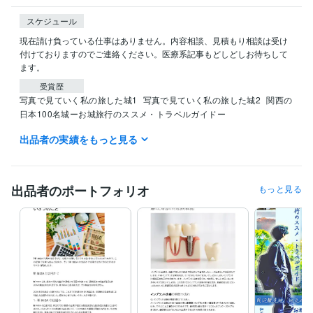
スケジュール
現在請け負っている仕事はありません。内容相談、見積もり相談は受け
付けておりますのでご連絡ください。医療系記事もどしどしお待ちして
ます。
受賞歴
写真で見ていく私の旅した城1
写真で見ていく私の旅した城2
関西の
日本100名城ーお城旅行のススメ・トラベルガイドー
出品者の実績をもっと見る
資格・検定
薬剤師
取得年 : 2001年
認定薬剤師
取得年 : 2018年
日本城郭検定3級
取得年 : 2023年
出品者のポートフォリオ
もっと見る
認定実務実習指導薬剤師
取得年 : 2018年
ビジネス・クリエイティブツール
Excel:18年
PowerPoint:18年
Word:18年
Google Analytics:5年