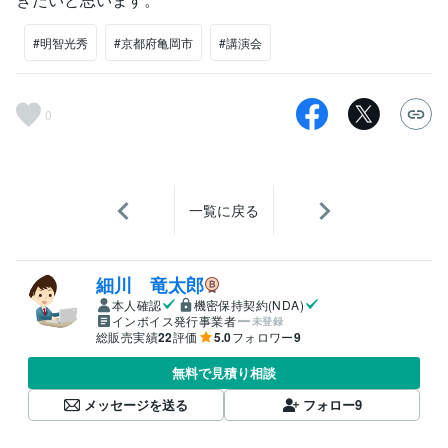
#明智光秀
#京都府亀岡市
#講演会
0
一覧に戻る
細川 竜太郎
本人確認
機密保持契約(NDA)
インボイス発行事業者
未登録
総販売実績
22
評価
5.0
フォロワー
9
無料で見積り相談
メッセージを送る
フォロー
9