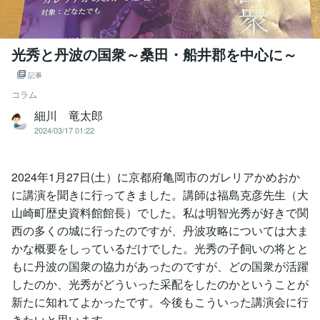
光秀と丹波の国衆～桑田・船井郡を中心に～
記事
コラム
細川 竜太郎
2024/03/17 01:22
2024年1月27日(土）に京都府亀岡市のガレリアかめおか
に講演を聞きに行ってきました。講師は福島克彦先生（大
山崎町歴史資料館館長）でした。私は明智光秀が好きで関
西の多くの城に行ったのですが、丹波攻略については大ま
かな概要をしっているだけでした。光秀の子飼いの将とと
もに丹波の国衆の協力があったのですが、どの国衆が活躍
したのか、光秀がどういった采配をしたのかということが
新たに知れてよかったです。今後もこういった講演会に行
きたいと思います。