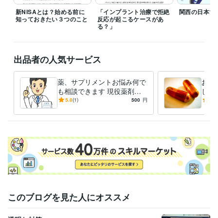
新NISAとは？始める前に
「インプラント治療で拒絶
関西の日本10
知っておきたい３つのこと
反応が起こるケースがあ
る？」
出品者の人気サービス
薬、サプリメントお悩み何で
お薬
も相談できます 現役薬剤師
しま
が薬に関するご相談にお答え
寧な
5.0
(1)
500
円
5.0
します
このブログを見た人にオススメ