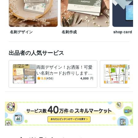
ー・パンフレットデザイン
美容業界
飲食店
エステ
セミナー
イベント
個人
名刺デザイン
名刺作成
shop card
出品者の人気サービス
両面デザイン！お洒落！可愛
見や
い名刺カードお作りします
ます
こだわり！名刺やお店のポイ
シ・
5.0
(456)
4,000
円
5.0
ントカード、お作りしません
か？