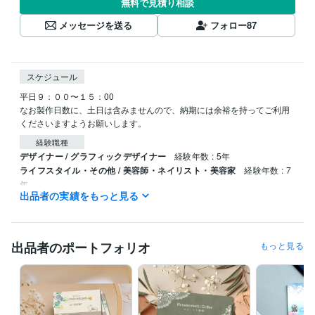
無料で見積り相談
メッセージを送る
フォロー
87
スケジュール
平日９：００〜１５：00

なお製作日数に、土日は含みませんので、納期には余裕を持ってご利用
くださいますようお願いします。
経験職種
デザイナー / グラフィックデザイナー
経験年数 : 5年
ライフスタイル・その他 / 美容師・ネイリスト・美容家
経験年数 : 7
年
出品者の実績をもっと見る
資格・検定
実用英語技能検定2級
取得年 : 2001年
出品者のポートフォリオ
もっと見る
ビジネス・クリエイティブツール
Adobe Illustrator:4年
Canva:5年
得意分野
デザイン制作
名刺・カード類
バナー、画像作成
チラシ・ポスタ