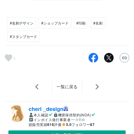
#名刺デザイン
#ショップカード
#印刷
#名刺
#スタンプカード
3
一覧に戻る
cheri _design
本人確認
機密保持契約(NDA)
インボイス発行事業者
未登録
総販売実績
616
評価
5.0
フォロワー
87