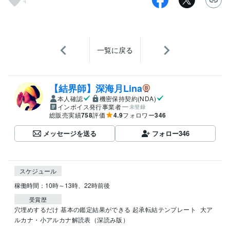
4
一覧に戻る
【結界師】深海月Lina
本人確認
機密保持契約(NDA)
インボイス発行事業者
未登録
総販売実績
758
評価
4.9
フォロワー
346
メッセージを送る
フォロー
346
スケジュール
稼働時間：10時～13時、22時前後
受賞歴
穴埋めするだけ 基本の鑑定結果ができる 起承転結テンプレート
大ア
ルカナ・小アルカナ解読表（深読み版）