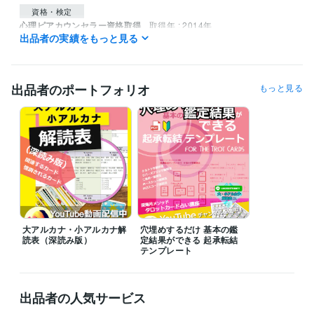
資格・検定
心理ピアカウンセラー資格取得
取得年 : 2014年
出品者の実績をもっと見る
得意分野
占い
メール鑑定（1,000文字以上）
独立
天職
転職
恋愛
不倫
経営
結婚
出品者のポートフォリオ
もっと見る
大アルカナ・小アルカナ解
穴埋めするだけ 基本の鑑
読表（深読み版）
定結果ができる 起承転結
テンプレート
出品者の人気サービス