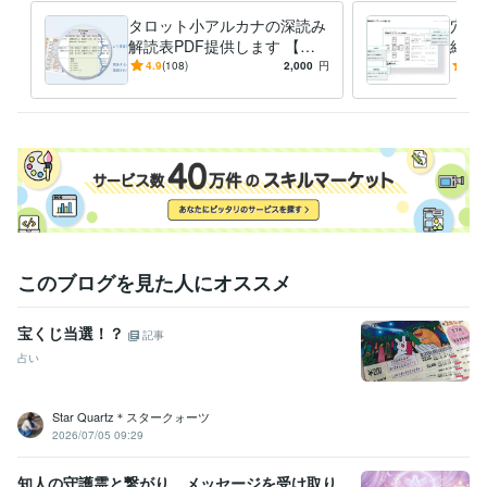
タロット小アルカナの深読み
穴埋
解読表PDF提供します 【商
結果
用OK】タロット小アルカナ5
定結
4.9
(108)
2,000
円
5.0
6枚（深読み.Ver解読表）
プレ
このブログを見た人にオススメ
宝くじ当選！？
記事
占い
Star Quartz＊スタークォーツ
2026/07/05 09:29
知人の守護霊と繋がり、メッセージを受け取り