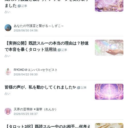
ました
記事
占い
あなたの守護霊と繋がる～しずこ～
2026/06/30 04:56
【実例公開】既読スルーの本当の理由は？秒速
で本音を暴くタロット活用法
記事
占い
RYOKO＠エンパス×セラピスト
2026/04/22 09:30
皆様の声が、私を動かしてくれました✨
記事
占い
天界の霊導師 ✴︎蓮華（れんか）
2026/05/25 08:37
【タロット3択】既読スルー中のお相手…何考え