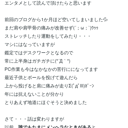
エンタメとして読んで頂けたらと思います
前回のブログから1か月ほど空いてしまいました💦
まだ肩や肩甲骨の痛みが改善せず(´；ω；`)ｳｩｩ
ストレッチしたり運動をしてみたり・・・
マシにはなっていますが
鑑定ではデスクワークとなるので
常に上半身はガチガチに(*´Д｀*)
PC作業も今はなかなかの苦行にになってます
最近子供とボールを投げて遊んだら
上から投げると肩に痛みが走りΣ(ﾟдﾟlll)ｶﾞｰﾝ
年には抗えないことが分かり
とりあえず地道にほぐそうと決めました
さて・・・話は変わりますが
以前
誰でもたまにメンヘラなときがある
と