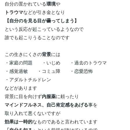
自分の置かれている
環境
や
トラウマ
などが引き金となり
【自分のを見る目が曇ってしまう】
という反応が起こっているようなので
誰でも起こりうることなのです
この生きにくさの
背景
には
・家庭の問題 ・いじめ ・過去のトラウマ
・感覚過敏 ・コミュ障 ・恋愛恐怖
・アダルトチルドレン
などがあります
背景に目を向けず
内服薬
に頼ったり
マインドフルネス、
自己肯定感をあげる
事を
取り入れて悪くないですが
効果は一時的
なものであると言われています
「自分を知る」
という前提が抜けているので