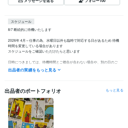
メッセージを送る
フォロー
100
スケジュール
8/7 断続的に待機いたします

2026年 4月～仕事の為、水曜日以外も臨時で対応する日があるため 待機
時間を変更している場合があります

スケジュールをご確認いただけたらと思います

日時につきましては、待機時間とご都合が合わない場合や、別の日のご
希望がありましたらお気軽にご相談ください。

出品者の実績をもっと見る
メッセージを頂けましたら24時間以内に返信します。

希望日時が決まった方は、ご相談内容を先にメッセージでお伝え頂く
と、お電話の際に鑑定結果をスムーズにお話しできますので、ご検討く
ださい

出品者のポートフォリオ
もっと見る
予約受付に関して

一時中止しておりましたが、再開しました

予約後にメッセージで先にご相談内容を送っていただけると、鑑定時間
の短縮に繋がるかと思います

他の占い師様にご相談された方は、遠慮なくお話しくださって大丈夫で