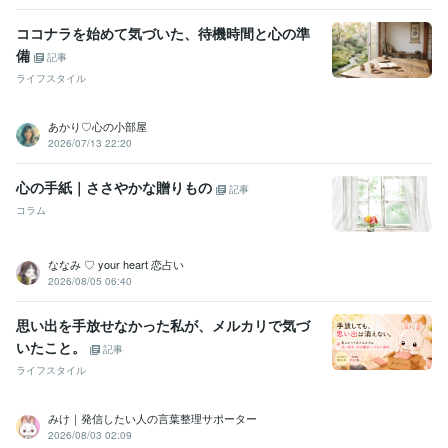
学歴
衛生看護科
1997年3月 ~ 1999年2月
ココナラを始めて気づいた、待機時間と心の準
オンライン占い講座
2023年4月 ~ 2025年6月
備
記事
ライフスタイル
語学力
英語
日常会話レベル
あかり♡心の小部屋
2026/07/13 22:20
心の手紙｜ささやかな贈りもの
記事
コラム
ななみ ♡ your heart 恋占い
2026/08/05 06:40
思い出を手放せなかった私が、メルカリで気づ
いたこと。
記事
ライフスタイル
みけ｜発信したい人の言葉整理サポーター
2026/08/03 02:09