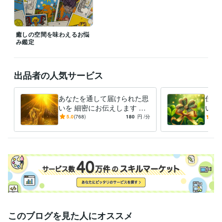
す( ◜ᴗ◝ )

同じ結果にならない事がありますので、結果を聞いて自分が”どんな選択
をしたいか”の参考にして頂けると幸いです
癒しの空間を味わえるお悩
経験職種
み鑑定
医療・介護 / 看護師
経験年数 : 27年
ライフスタイル・その他 / 占い師
経験年数 : 4年
出品者の人気サービス
職歴
病院・クリニック・訪問看護
1998年3月 ~ 現在
2023年7月 ~ 現在
あなたを通して届けられた思
仕事
受賞歴
いを 細密にお伝えします 恋
いた
Be!
愛や仕事など 占いから読み
努力
5.0
(768)
180
円
/分
5.0
解き ありのままを言葉にし
ロッ
資格・検定
ます
看護師
取得年 : 1997年
タロットカード士
取得年 : 2024年
得意分野
占い
タロットカードによる鑑定
タロット占い
悩み相談・カウンセリング
心の声に耳を傾け気持ちに寄り添えます
占い
このブログを見た人にオススメ