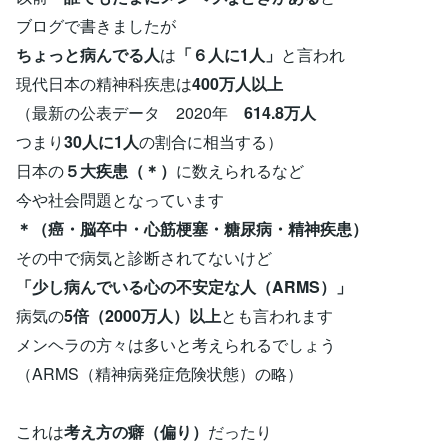
ブログで書きましたが
ちょっと病んでる人
は
「６人に1人」
と言われ
現代日本の精神科疾患は
400万人以上
（最新の公表データ 2020年
614.8万人
つまり
30人に1人
の割合に相当する）
日本の
５大疾患（＊）
に数えられるなど
今や社会問題となっています
＊（癌・脳卒中・心筋梗塞・糖尿病・精神疾患）
その中で病気と診断されてないけど
「少し病んでいる心の不安定な人（ARMS）」
病気の
5倍（2000万人）以上
とも言われます
メンヘラの方々は多いと考えられるでしょう
（ARMS（精神病発症危険状態）の略）
これは
考え方の癖（偏り）
だったり