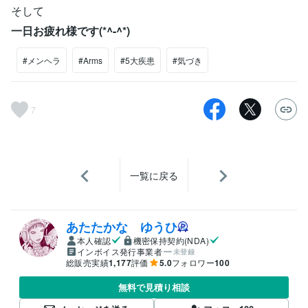
そして
一日お疲れ様です(*^-^*)
#メンヘラ
#Arms
#5大疾患
#気づき
7
一覧に戻る
あたたかな ゆうひ
本人確認
機密保持契約(NDA)
インボイス発行事業者
未登録
総販売実績
1,177
評価
5.0
フォロワー
100
無料で見積り相談