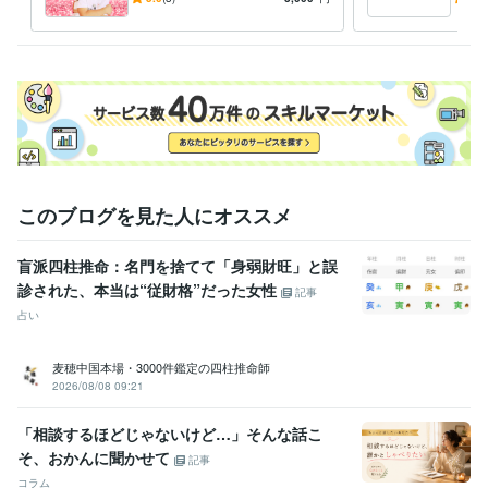
資格・検定
校・反抗期・思春期・進路・
婚・
中学校教諭免許
取得年 : 2015年
繊細など
婚な
高等学校教諭免許
取得年 : 2015年
普通自動車第一種運転免許
取得年 : 2013年
その他ツール
電話占いサイトの電話占い師:4年
ママ歴 :3年
得意分野
悩み相談・カウンセリング
産後のママと赤ちゃんのご縁・相性占い
このブログを見た人にオススメ
ます
大切な方と心を結ぶ秘訣を占います♡
育児
ママ
夫婦
家族
人間関係
恋愛
彼氏
彼女
占い
占い
夢を叶えるコツを占います
仕事について占います（転職・才
盲派四柱推命：名門を捨てて「身弱財旺」と誤
能・時期）
診された、本当は“従財格”だった女性
記事
仕事
企業
夢
目標
転職
時期
運気
占い
ビジネス
副業
占い
麦穂中国本場・3000件鑑定の四柱推命師
2026/08/08 09:21
「相談するほどじゃないけど…」そんな話こ
そ、おかんに聞かせて
記事
コラム