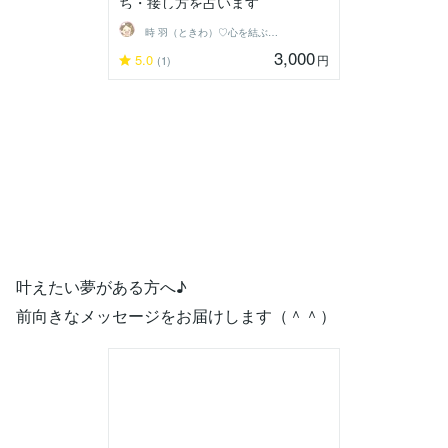
ち・接し方を占います
時 羽（ときわ）♡心を結ぶ占い師
3,000
5.0
円
(1)
叶えたい夢がある方へ♪
前向きなメッセージをお届けします（＾＾）