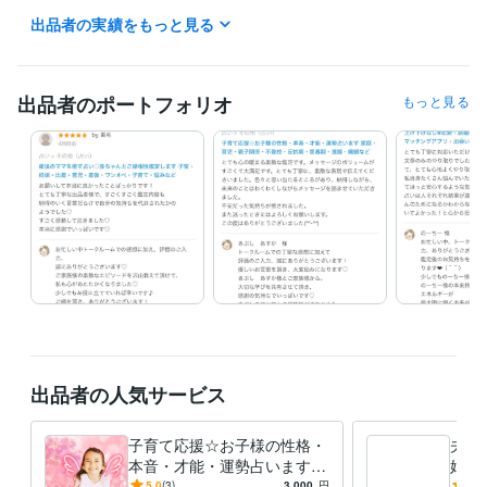
現在０〜4歳の子３人の育児中のため

出品者の実績をもっと見る
まとまった鑑定時間がとりづらい状況です。

鑑定結果のお届けまで

気長にお待ちいただける方のみ

出品者のポートフォリオ
もっと見る
ご相談をお受けしています。

各メニュー１件ずつ受付ています。

お手数ですが、

【再開したら通知を受け取る】を押して、

枠が空くのをお待ちください＞＜）

なるべく早く結果をお伝えできるよう、

鑑定依頼の際は返信を待たずに

必要事項をお知らせください。

m(__)m

少しでも相談者様のお役に立てるよう、

丁寧に大切に鑑定しておりますので

出品者の人気サービス
ご理解のほど、よろしくお願い致します（＞＜）
経験職種
子育て応援☆お子様の性格・
夫婦
ライフスタイル・その他 / マッサージ師・セラピスト
経験年数 : 6年
本音・才能・運勢占います
婚生
家庭・育児・親子関係・不登
パー
5.0
(3)
3,000
円
5.0