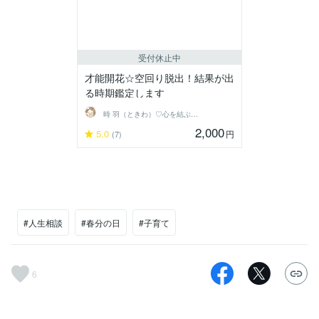
受付休止中
才能開花☆空回り脱出！結果が出
る時期鑑定します
時 羽（ときわ）♡心を結ぶ占い師
2,000
5.0
円
(7)
#人生相談
#春分の日
#子育て
6