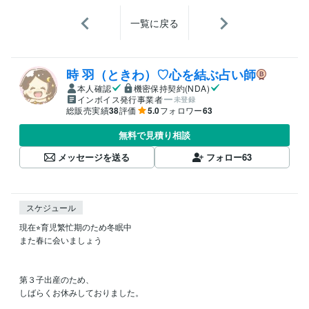
一覧に戻る
時 羽（ときわ）♡心を結ぶ占い師
本人確認
機密保持契約(NDA)
インボイス発行事業者
未登録
総販売実績
38
評価
5.0
フォロワー
63
無料で見積り相談
メッセージを送る
フォロー
63
スケジュール
現在⭐︎育児繁忙期のため冬眠中

また春に会いましょう

第３子出産のため、

しばらくお休みしておりました。
