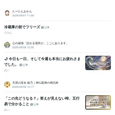
たーたんおかん
2026/08/07 11:58
冷蔵庫の前でフリーズ
記事
コラム
心の縁側「話せる場所が、ここにあります」
2026/08/08 12:05
🌙 今日も一日、そして今週も本当にお疲れさま
でした。
記事
占い
天啓の巫女 綾乃｜神仏龍神の神託師
2026/08/08 10:17
「この先どうなる？」答えが見えない時、五行
易で分かること
記事
占い