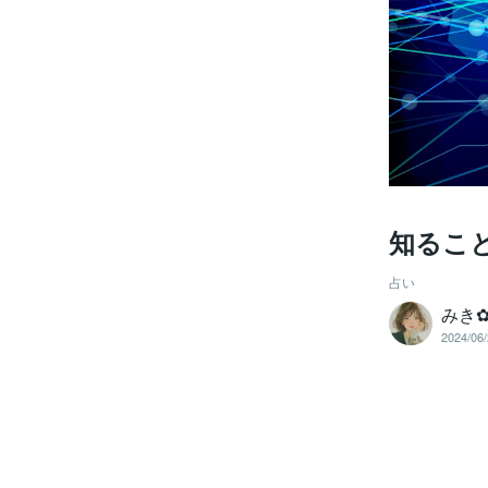
知るこ
占い
みき
2024/06/