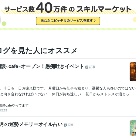
占星術:4年
ツール
イラスト作成・漫画制作
AIイラスト
分野
占い
占星術
Kindle出版
kindle出版
英語
日常会話レベル
力
ログを見た人にオススメ
6 相談~cafe~オープン！愚痴吐きイベント
記事
様、今日も一日お疲れ様です。 月曜日から仕事も始まり、憂鬱な人も多いのではない
と向き合わなければいけない… 休日が待ち遠しい… 初日からストレスが溜まっ...
談cafeやってます
12:28
8月の運勢メモリーオイル占い
記事