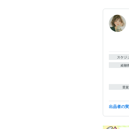
スケジ
経験
受賞
資格・
出品者の
ビジネス・
ティブ