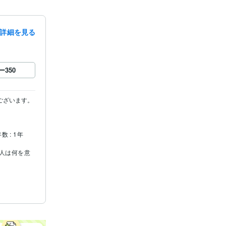
詳細を見る
ー
350
ございます。
数 : 1年
人は何を意
ey:1年