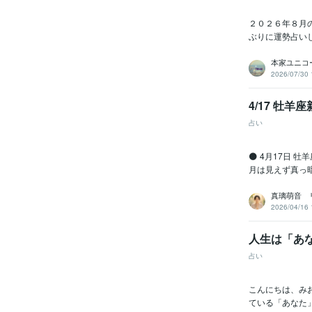
２０２６年８月
ぶりに運勢占い
本家ユニコ
2026/07/30 
4/17 牡
占い
🌑 4月17日
月は見えず真っ暗
真璃萌音 
2026/04/16 
人生は「あ
占い
こんにちは、み
ている「あなた