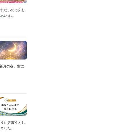
しれないので久し
いま...
 新月の夜、空に
ようか選ぼうとし
した...