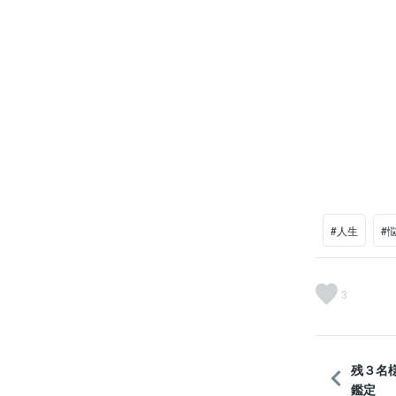
#人生
#
3
残３名
鑑定