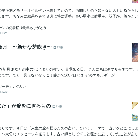
の星座別メモリーオイル占い休業してたので、再開したのを知らない人もいるかも
します。ちなみに結果をみて８月に特に運勢が良い星座は射手座、双子座、魚座だと思
ーンの使者桜10周年ありがとう
14:25
羊座新月 〜新たな芽吹き〜
記事
 牡羊座新月 あなたの中の"はじまりの種"が、目覚める日。 こんにちは🌿マリモネです。
です。でも、見えないからこそ静かで深い"はじまり"のエネルギーが...
リーディング占い
13:39
なた」が舵をにぎるもの
記事
おりです。今日は「人生の舵を握るための占い」というテーマで、占いをどこにし
」へ大切なメッセージを送ります。占い師としてずっと秘かに思っていたことがありま