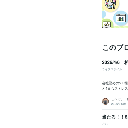
その他
得意
語学
このブ
2026/4/
ライフスタイル
会社勤めのVIP
と4日もストレス
し〜ぷ。 相
2026/04/06 
当たる！！
占い