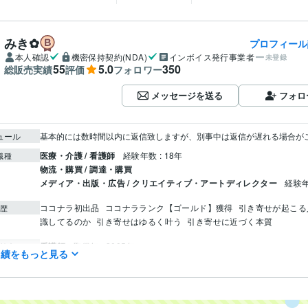
みき✿
プロフィール
本人確認
機密保持契約(NDA)
インボイス発行事業者
未登録
55
5.0
350
総販売実績
評価
フォロワー
メッセージを送る
フォロ
ュール
基本的には数時間以内に返信致しますが、別事中は返信が遅れる場合が
医療・介護 / 看護師
経験年数 : 18年
職種
物流・購買 / 調達・購買
メディア・出版・広告 / クリエイティブ・アートディレクター
経験年
ココナラ初出品
ココナラランク【ゴールド】獲得
引き寄せが起こる
歴
識してるのか
引き寄せはゆるく叶う
引き寄せに近づく本質
看護師
取得年 : 2005年
検定
実績をもっと見る
Google ドキュメント:4年
Canva:4年
BASE:0年
ChatGPT:1年
Midjourn
クリエイ
ツール
Vrew:1年