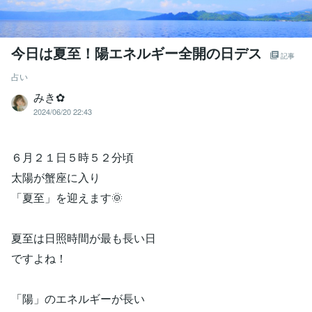
今日は夏至！陽エネルギー全開の日デス
記事
占い
みき✿
2024/06/20 22:43
６月２１日５時５２分頃
太陽が蟹座に入り
「夏至」を迎えます🌞
夏至は日照時間が最も長い日
ですよね！
「陽」のエネルギーが長い