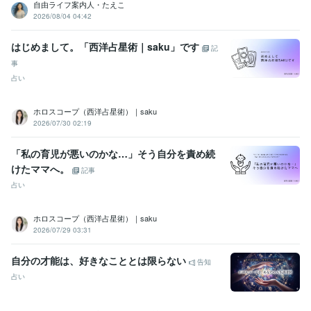
自由ライフ案内人・たえこ
得意分野
2026/08/04 04:42
イラスト作成・漫画制作
AIイラスト
占い
占星術
Kindle出版
はじめまして。「西洋占星術｜saku」です
記
kindle出版
事
語学力
占い
英語
日常会話レベル
ホロスコープ（西洋占星術）｜saku
2026/07/30 02:19
「私の育児が悪いのかな…」そう自分を責め続
けたママへ。
記事
占い
ホロスコープ（西洋占星術）｜saku
2026/07/29 03:31
自分の才能は、好きなこととは限らない
告知
占い