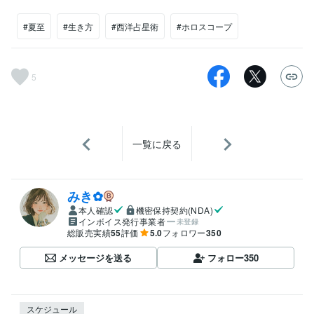
#夏至
#生き方
#西洋占星術
#ホロスコープ
5
一覧に戻る
みき✿
本人確認
機密保持契約(NDA)
インボイス発行事業者
未登録
総販売実績
55
評価
5.0
フォロワー
350
メッセージを送る
フォロー
350
スケジュール