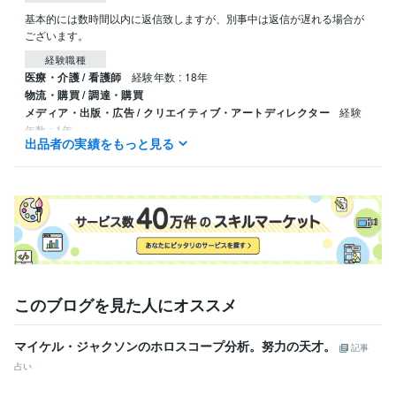
基本的には数時間以内に返信致しますが、別事中は返信が遅れる場合が
ございます。
経験職種
医療・介護 / 看護師
経験年数 : 18年
物流・購買 / 調達・購買
メディア・出版・広告 / クリエイティブ・アートディレクター
経験
年数 : 1年
出品者の実績をもっと見る
受賞歴
ココナラ初出品
ココナラランク【ゴールド】獲得
引き寄せが起こる
人は何を意識してるのか
引き寄せはゆるく叶う
引き寄せに近づく本
質
資格・検定
看護師
取得年 : 2005年
ビジネス・クリエイティブツール
このブログを見た人にオススメ
Google ドキュメント:4年
Canva:4年
BASE:0年
ChatGPT:1年
Midjourney:1年
Vrew:1年
マイケル・ジャクソンのホロスコープ分析。努力の天才。
記事
その他ツール
占い
占星術:4年