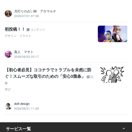
月灯りの占い師 アロマルナ
2026/07/01 07:38
初投稿！！
コンテンツ
デザイン・イラスト
真人 マサト
2026/06/22 03:17
【初心者必見】ココナラでトラブルを未然に防
ぐ！スムーズな取引のための「安心3箇条」
記
事
学び
dott design
2026/06/21 11:29