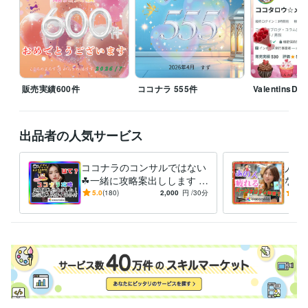
●スマートフォンの場合

・各ページ左下にある【メッセージを送る】から送信

●パソコンの場合

・ホームページの丸い出品者アイコン右端にある【メッセージを送る】
から送信

・その他のページの場合は左上の丸い出品者アイコン下方にある【メッ
販売実績600件
ココナラ 555件
ValentinsDa
セージを送る】から送信

ご相談内容など、あらかじめダイレクトメッセージでご連絡いただける
と助かります。

出品者の人気サービス
ココナラのコンサルではない
人と
経験職種
☘一緒に攻略案出しします 売
なる
営業 / 営業事務・アシスタント
経験年数 : 15年
れるコツ＊上位表示＊サムネ
界性
5.0
(180)
2,000
円
/30分
5.0
カスタマーサポート・カスタマーサクセス / カスタマーサクセス
経
イル＊ブログ＊広告管理＊ト
ィ障
験年数 : 15年
ラブル
カスタマーサポート・カスタマーサクセス / カスタマーサポート・ヘ
ルプデスク
経験年数 : 15年
カスタマーサポート・カスタマーサクセス / コールセンター管理・運
営
経験年数 : 15年
事務・ビジネスサポート / 事務（一般事務）
経験年数 : 15年