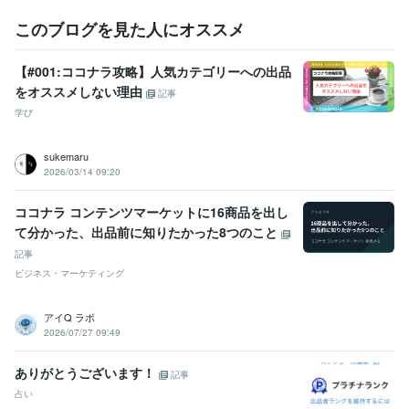
受賞歴
ココナラブログ・ランキング第１位！(コラムお気に入り数順)
(有料)
このブログを見た人にオススメ
ブログ・ランキング第１位！(コラムお気に入り数順)
 ココナララン
ク•プラチナ
ココナラランク•ゴールド
ココナラランク•シルバー
コ
【#001:ココナラ攻略】人気カテゴリーへの出品
コナラランク•レギュラー
渋谷東急プラモデルコンテスト ２位
改善
をオススメしない理由
提案トップ賞
改善提案トップ賞
改善提案トップ賞
記事
学び
得意分野
悩み相談・カウンセリング
仕事職場・恋愛不倫・お悩み相談・愚痴
sukemaru
聞き
2026/03/14 09:20
悩み
愚痴
ハラスメント
人間関係
秘密
恋愛
不倫
仕事
職場
家族親戚
オンラインレッスン・習い事
ココナラ維持攻略支援・トラブル対応
ココナラ コンテンツマーケットに16商品を出し
ココナラ
攻略
コンサルではない
売上
人間関係
SNS
トラブル
て分かった、出品前に知りたかった8つのこと
サムネイル
設定
ヘルプ
記事
ビジネス・マーケティング
アイQ ラボ
2026/07/27 09:49
ありがとうございます！
記事
占い