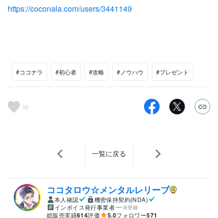
https://coconala.com/users/3441149
#ココナラ
#初心者
#攻略
#ノウハウ
#プレゼント
38
一覧に戻る
ココタロウ☆メンタルレリーブ
本人確認
機密保持契約(NDA)
インボイス発行事業者
未登録
総販売実績
614
評価
5.0
フォロワー
571