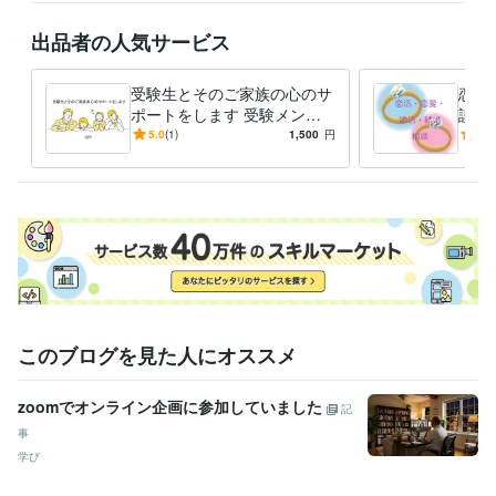
出品者の人気サービス
受験生とそのご家族の心のサ
恋活
ポートをします 受験メンタ
談乗
ルトレーナーがあなたのお悩
ンタ
5.0
(1)
1,500
円
5.0
み相談をお受けします
ート
このブログを見た人にオススメ
zoomでオンライン企画に参加していました
記
事
学び