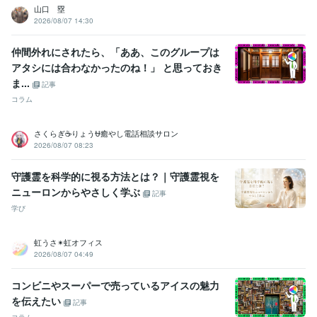
山口 塁
2026/08/07 14:30
仲間外れにされたら、「ああ、このグループは
アタシには合わなかったのね！」 と思っておき
ま...
記事
コラム
さくらぎ☕りょう⛎癒やし電話相談サロン
2026/08/07 08:23
守護霊を科学的に視る方法とは？｜守護霊視を
ニューロンからやさしく学ぶ
記事
学び
虹うさ✴︎虹オフィス
2026/08/07 04:49
コンビニやスーパーで売っているアイスの魅力
を伝えたい
記事