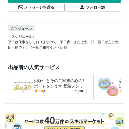
メッセージを送る
フォロー
29
スケジュール
「スケジュール」

平日は仕事をしておりますので、平日夜、または土・日・祝日が主に対
応可能です。（一度ご相談ください♪）
出品者の人気サービス
受験生とそのご家族の心のサ
恋活
ポートをします 受験メンタ
談乗
ルトレーナーがあなたのお悩
ンタ
5.0
(1)
1,500
円
5.0
み相談をお受けします
ート