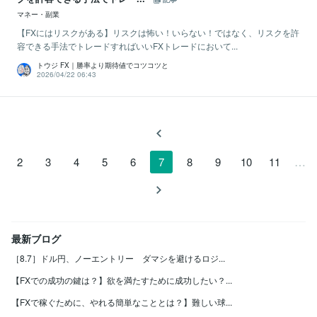
マネー・副業
【FXにはリスクがある】リスクは怖い！いらない！ではなく、リスクを許
容できる手法でトレードすればいいFXトレードにおいて...
トウジ FX｜勝率より期待値でコツコツと
2026/04/22 06:43
…
2
3
4
5
6
7
8
9
10
11
最新ブログ
［8.7］ドル円、ノーエントリー ダマシを避けるロジ...
【FXでの成功の鍵は？】欲を満たすために成功したい？...
【FXで稼ぐために、やれる簡単なこととは？】難しい球...