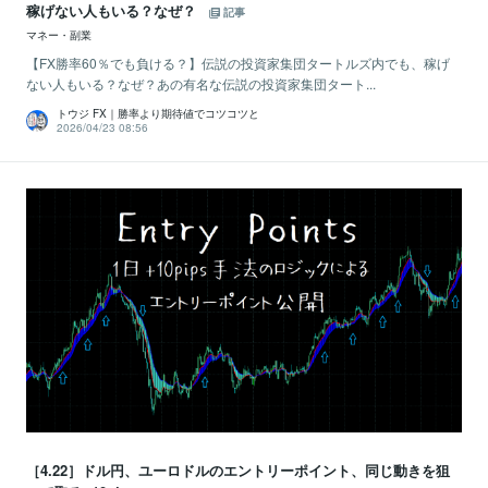
稼げない人もいる？なぜ？
記事
マネー・副業
【FX勝率60％でも負ける？】伝説の投資家集団タートルズ内でも、稼げ
ない人もいる？なぜ？あの有名な伝説の投資家集団タート...
トウジ FX｜勝率より期待値でコツコツと
2026/04/23 08:56
［4.22］ドル円、ユーロドルのエントリーポイント、同じ動きを狙