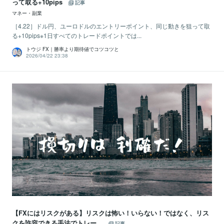
って取る+10pips
記事
マネー・副業
［4.22］ドル円、ユーロドルのエントリーポイント、同じ動きを狙って取
る+10pips※1日すべてのトレードポイントでは...
トウジ FX｜勝率より期待値でコツコツと
2026/04/22 23:38
【FXにはリスクがある】リスクは怖い！いらない！ではなく、リス
クを許容できる手法でトレー...
記事