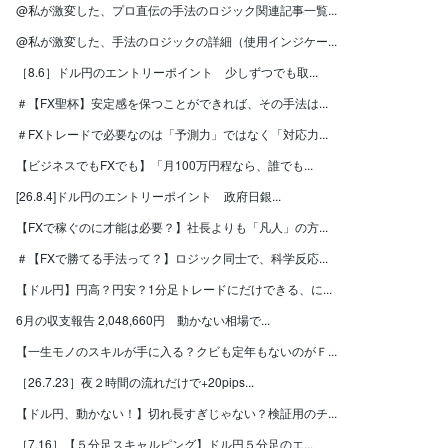
@私が激変した、プロ直伝の手法のロジック関連記事一覧...
@私が激変した、手法のロジックの詳細（使用インジケー...
［8.6］ドル円のエントリーポイント 少しずつでも取...
＃【FX聖杯】安定感を保つことができれば、その手法は...
＃FXトレードで必要なのは「予測力」ではなく「対応力...
【ビジネスでもFXでも】「月100万円程なら、誰でも...
[26.8.4]ドル円のエントリーポイント 政府日銀...
【FXで稼ぐのに才能は必要？】社長よりも「凡人」の方...
＃【FXで勝てる手法って？】ロジック同士で、科学反応...
【ドル円】円高？円安？1分足トレードにだけできる、に...
6月の収支報告 2,048,660円 動かない相場で...
【一生モノのスキルが手に入る？クビも定年もないのがＦ...
［26.7.23］夜２時間の流れだけで+20pips...
【ドル円、動かない！】切れ長すぎじゃない？検証用のチ...
［7.16］【５分足スキャルピング】ドル円５分足のエ...