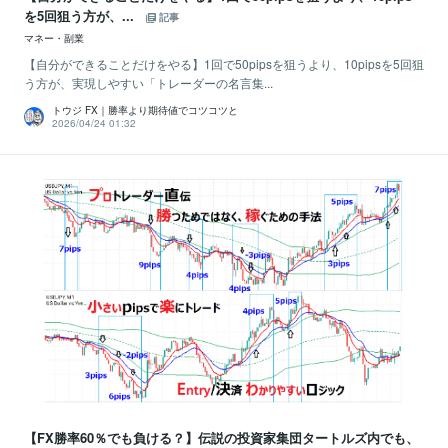
を5回狙う方が、...
記事
マネー・副業
【自分ができることだけをやる】1回で50pipsを狙うより、10pipsを5回狙
う方が、実現しやすい「トレーダーの名言集...
トウジ FX｜勝率より期待値でコツコツと
2026/04/24 01:32
【FX勝率60％でも負ける？】伝説の投資家集団タートルズ内でも、