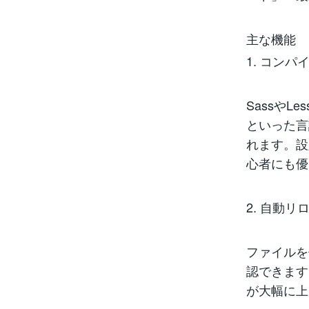
主な機能
1. コンパ
SassやLe
といった言
れます。設
心者にも優
2. 自動
ファイルを
認できます
が大幅に上