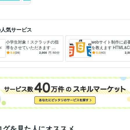
プログラミング
オンラインレッスン・習い事
HTML・CSS・Javascrip等
の人気サービス
小学生対象！スクラッチの指
webサイト制作に必
導をさせていただきます 現
を教えます HTML&CS
役のプログラミングスクール
Scriptなどを勉強し
5.0
(39)
2,000
円
/60分
5.0
(43)
2,5
の先生が指導させて頂きま
す！
ログを見た人にオススメ