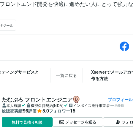
フロントエンド開発を快適に進めたい人にとって強力
#ツール
スティングサービスと
Xserverでメールア
一覧に戻る
作る方法
たむぷろ フロントエンジニア
プロフィール
本人確認
機密保持契約(NDA)
インボイス発行事業者
未登録
96
5.0
15
総販売実績
評価
フォロワー
メッセージを送る
フォ
無料で見積り相談