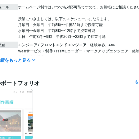
ュール
ホームページ制作はいつでも対応可能ですので、お気軽にご相談ください
授業につきましては、以下のスケジュールになります。

月曜日・火曜日　午前8時〜午後22時まで授業可能

水曜日〜金曜日　午前8時〜12時まで授業可能

土日　午前8時〜9時　午後20時〜22時まで授業可能
エンジニア / フロントエンドエンジニア
経験年数 : 4年
職種
Webサービス・制作 / HTMLコーダー・マークアップエンジニア
経験
営業 / 法人営業
経験年数 : 3年
実績をもっと見る
経営・マネジメント / 経営企画・経営戦略
経験年数 : 4年
ライフスタイル・その他 / カウンセラー・コーチ
経験年数 : 4年
Tammpro
2021年8月 ~ 現在
歴
のポートフォリオ
も
CSS:4年
HTML:4年
JavaScript:4年
PHP:4年
GitHub:4年
ミング言
ムワーク
WordPress:4年
Excel:4年
Google ドキュメント:4年
Keynote:4年
Numb
クリエイ
ツール
PowerPoint:4年
Word:4年
BASE:0年
freee:0年
Google Search Consol
ChatGPT:2年
Canva:4年
Figma:4年
STUDIO:4年
ペライチ:4年
Google スプレッドシート:4年
Google スライド:4年
Pages:4年
Asana
Web制作・HP作成・EC構築
webサイト制作
分野