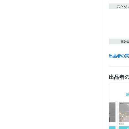
スケジ
経験
出品者の
職
出品者
プログラ
語・フレー
ビジネス・
ティブ
得意