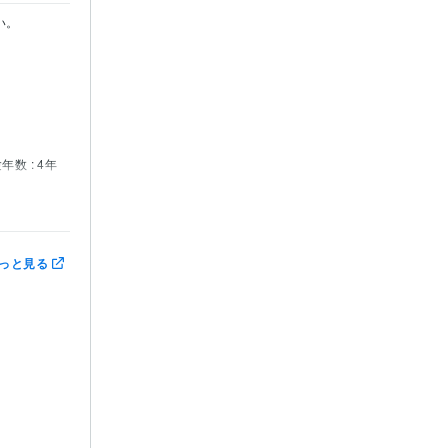
。

年数 : 4年
っと見る
ers:4年
e:4年
:4年