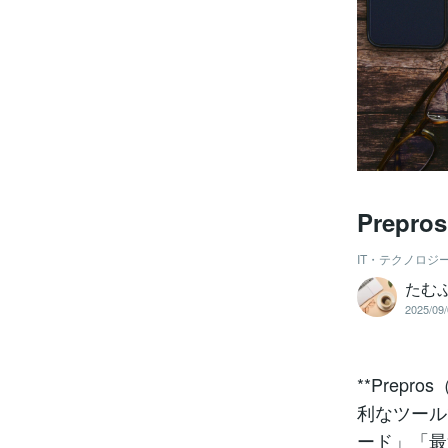
Prepr
IT・テクノロジ
たむ
2025/09/
**Pre
利なツール
ード」「最