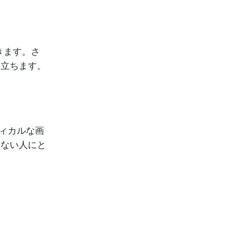
できます。さ
役立ちます。
フィカルな画
くない人にと