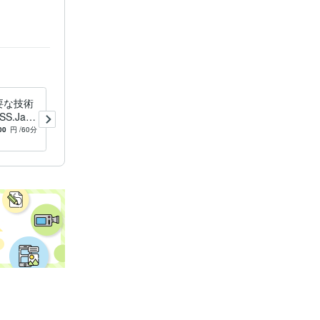
要な技術
webサイト制作に必要な技術
S.Java
を教えます HTML&CSS.Java
よう！
Scriptなどを勉強しよう！
00
円
/60分
5.0
(2)
3,500
円
/90分