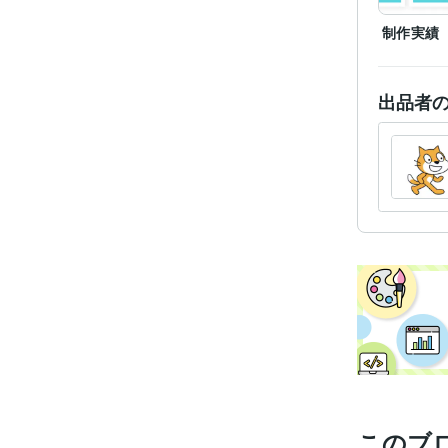
制作実績
出品者
このブ