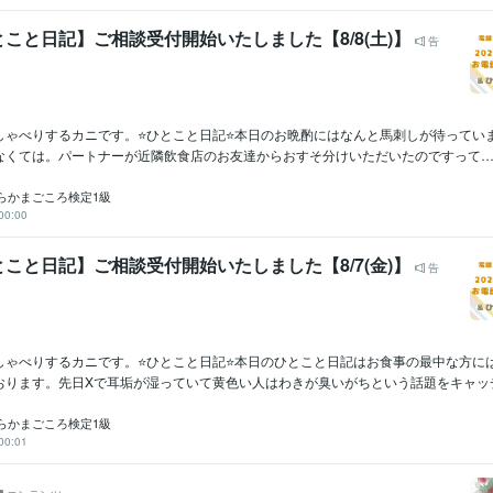
こと日記】ご相談受付開始いたしました【8/8(土)】
告
しゃべりするカニです。⭐ひとこと日記⭐本日のお晩酌にはなんと馬刺しが待ってい
なくては。パートナーが近隣飲食店のお友達からおすそ分けいただいたのですって……少
らかまごころ検定1級
00:00
こと日記】ご相談受付開始いたしました【8/7(金)】
告
しゃべりするカニです。⭐ひとこと日記⭐本日のひとこと日記はお食事の最中な方に
おります。先日Xで耳垢が湿っていて黄色い人はわきが臭いがちという話題をキャッチい
らかまごころ検定1級
00:01