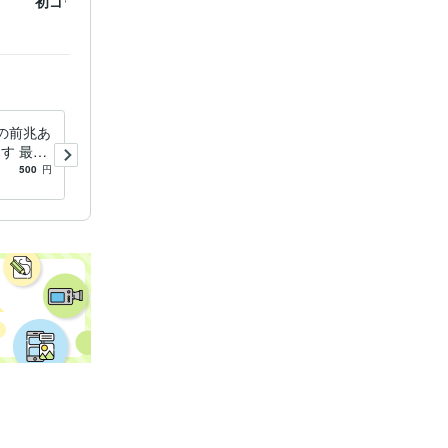
初ゴールドランク
の前兆あ
愚痴聞き●５日間ただ聞いて●
す 最安
吐き出す場を提供します 最
●エネル
安値●負の感情を断捨離●共
500
円
5.0
(1)
500
円
感じます
感・傾聴・アドバイス不要な
かた