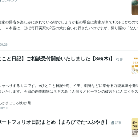
コンテンツ
実家の帰省を楽しみにされている頃でしょうか私の場合は実家が車で10分ほどなの
…ｗ本当は、ほぼ毎日実家の2匹の犬に会いに行きたいのですが、帰り際の「なんで帰
00:26
こと日記】ご相談受付開始いたしました【8/6(木)】
告
しゃべりするカニです。⭐ひとこと日記⭐肉、イモ、刺身などに乗せる万能薬味を発
出いたします。今回の創作劇物はネギのみじん切りとピーマンの破片とにんにくをスライ
らかまごころ検定1級
00:10
ポートフォリオ日記まとめ【まろびでたつぶやき】
記事