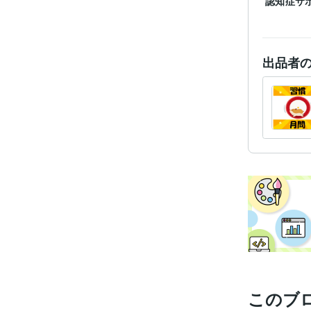
認知症サ
出品者
このブ