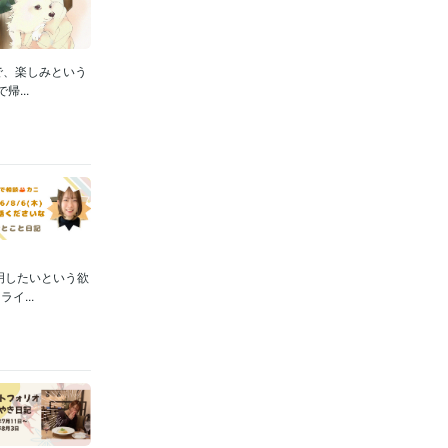
で、楽しみという
...
明したいという欲
...