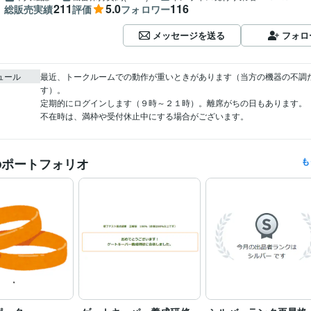
211
5.0
116
総販売実績
評価
フォロワー
メッセージを送る
フォロ
ュール
最近、トークルームでの動作が重いときがあります（当方の機器の不調
す）。

定期的にログインします（９時～２１時）。離席がちの日もあります。

不在時は、満枠や受付休止中にする場合がございます。
のポートフォリオ
も