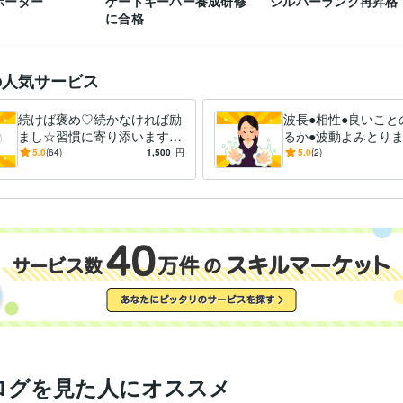
ポーター
ゲートキーパー養成研修
シルバーランク再昇格
に合格
の人気サービス
続けば褒め♡続かなければ励
波長●相性●良いこと
まし☆習慣に寄り添います
るか●波動よみとりま
最安値●今回こそ変わろう！
値●遠隔リーディング
5.0
(64)
1,500
円
5.0
(2)
前向き＆優しく見守り●応援●
ギー・運気・オーラ
１ヶ月
ログを見た人にオススメ