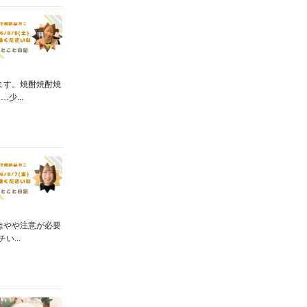
ます。焼酎焼酎焼
...
はやや注意が必要
...