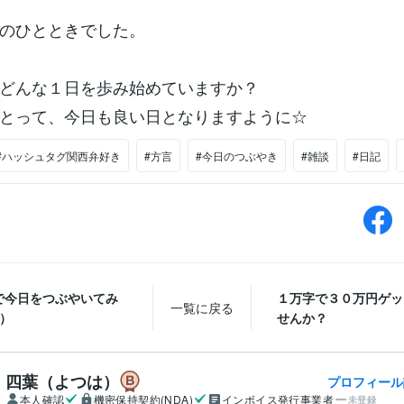
のひとときでした。
どんな１日を歩み始めていますか？
とって、今日も良い日となりますように☆
#ハッシュタグ関西弁好き
#方言
#今日のつぶやき
#雑談
#日記
で今日をつぶやいてみ
１万字で３０万円ゲッ
一覧に戻る
3）
せんか？
四葉（よつは）
プロフィール
本人確認
機密保持契約(NDA)
インボイス発行事業者
未登録