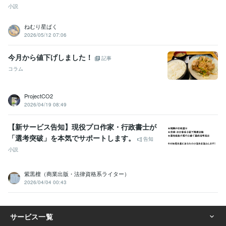
小説
ねむり星ばく
2026/05/12 07:06
今月から値下げしました！
記事
コラム
ProjectCO2
2026/04/19 08:49
【新サービス告知】現役プロ作家・行政書士が
「選考突破」を本気でサポートします。
告知
小説
紫黒檀（商業出版・法律資格系ライター）
2026/04/04 00:43