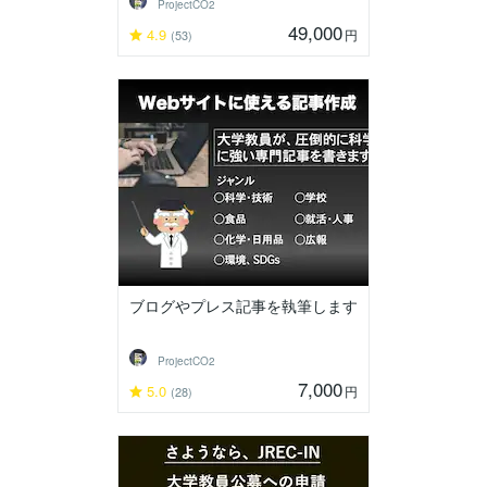
ProjectCO2
49,000
4.9
円
(53)
ブログやプレス記事を執筆します
ProjectCO2
7,000
5.0
円
(28)