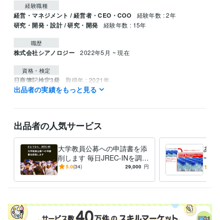
経験職種
経営・マネジメント / 経営者・CEO・COO
経験年数 : 2年
研究・開発・設計 / 研究・開発
経験年数 : 15年
職歴
株式会社シアノロジー
2022年5月 ~ 現在
資格・検定
日商簿記検定3級
取得年 : 2021年
出品者の実績をもっと見る
ビジネス・クリエイティブツール
Wix:10年
Excel:20年
PowerPoint:20年
Word:20年
STORES:3年
Moneyfoward:3年
iMovie:4年
出品者の人気サービス
得意分野
ライティング・翻訳
研究論文添削
Webデザイン
大学教員公募への申請書を添
あな
大学
テクノロジー
環境
バイオ
経営
削します 毎日JREC-INを調べ
ータ
る日々を終わらせましょう
ング
5.0
(34)
29,000
円
5.0
学歴
いと
東京大学大学院
2002年3月 ~ 2007年2月