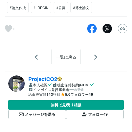
#論文作成
#JRECIN
#公募
#博士論文
0
一覧に戻る
ProjectCO2
本人確認
機密保持契約(NDA)
インボイス発行事業者
未登録
総販売実績
143
評価
5.0
フォロワー
49
無料で見積り相談
メッセージを送る
フォロー
49