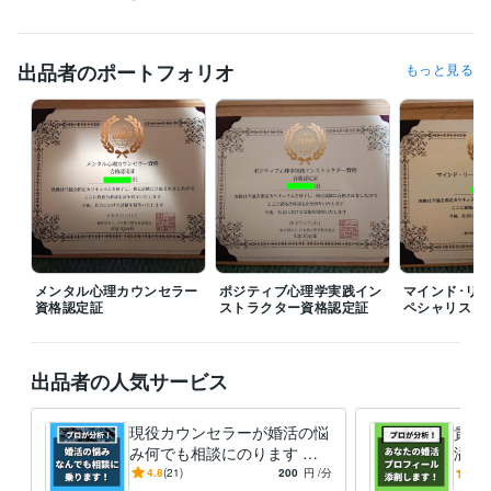
得意分野
悩み相談・カウンセリング
婚活､恋愛､話し相手
愚痴聞き､話し相手
出品者のポートフォリオ
もっと見る
人間関係 相談
婚活
恋愛
悩み
人間関係
話相手
愚痴聞き
メンタル心理カウンセラー
ポジティブ心理学実践イン
マインド･リ
資格認定証
ストラクター資格認定証
ペシャリスト
出品者の人気サービス
現役カウンセラーが婚活の悩
貴方
み何でも相談にのります パ
溢れ
ーティー･お見合い･LINE･デ
活の
4.8
(21)
200
円
/分
5.0