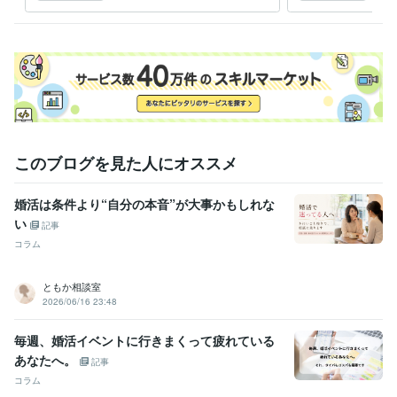
ート･プロの視点で徹底分析
を充
会お
このブログを見た人にオススメ
婚活は条件より“自分の本音”が大事かもしれな
い
記事
コラム
ともか相談室
2026/06/16 23:48
毎週、婚活イベントに行きまくって疲れている
あなたへ。
記事
コラム