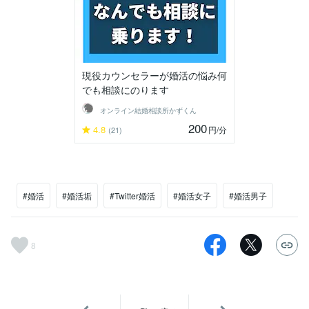
現役カウンセラーが婚活の悩み何
でも相談にのります
オンライン結婚相談所かずくん
200
4.8
円
/分
(21)
#婚活
#婚活垢
#Twitter婚活
#婚活女子
#婚活男子
8