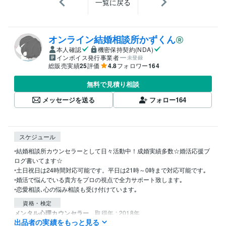
一覧に戻る
オンライン結婚相談所かずくん
本人確認
機密保持契約(NDA)
インボイス発行事業者
未登録
総販売実績
25
評価
4.8
フォロワー
164
無料で見積り相談
メッセージを送る
フォロー
164
スケジュール
◦結婚相談所カウンセラーとして日々活動中！成婚実績多数☆婚活応援ブ
ログ書いてます☆

◦土日祝日は24時間対応可能です。平日は21時～0時まで対応可能です｡

◦婚活で悩んでいる貴方をプロの視点で全力サポート致します｡

◦恋愛相談､心の悩み相談も受け付けています｡
資格・検定
メンタル心理カウンセラー
取得年 : 2018年
出品者の実績をもっと見る
ポジティブ心理学実践インストラクター
取得年 : 2018年