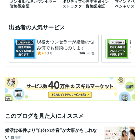
メンタル心理カウンセラー
ポジティブ心理学実践イン
マインド･リ
資格認定証
ストラクター資格認定証
ペシャリスト
出品者の人気サービス
現役カウンセラーが婚活の悩
貴方
み何でも相談にのります パ
溢れ
ーティー･お見合い･LINE･デ
活の
4.8
(21)
200
円
/分
5.0
ート･プロの視点で徹底分析
を充
会お
このブログを見た人にオススメ
婚活は条件より“自分の本音”が大事かもしれな
い
記事