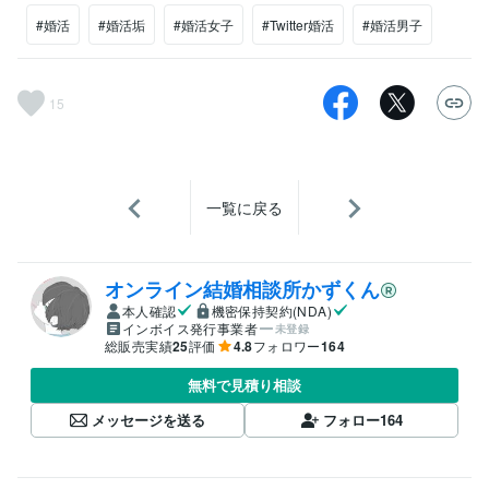
#婚活
#婚活垢
#婚活女子
#Twitter婚活
#婚活男子
15
一覧に戻る
オンライン結婚相談所かずくん
本人確認
機密保持契約(NDA)
インボイス発行事業者
未登録
総販売実績
25
評価
4.8
フォロワー
164
無料で見積り相談
メッセージを送る
フォロー
164