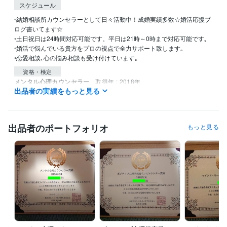
スケジュール
◦結婚相談所カウンセラーとして日々活動中！成婚実績多数☆婚活応援ブ
ログ書いてます☆

◦土日祝日は24時間対応可能です。平日は21時～0時まで対応可能です｡

◦婚活で悩んでいる貴方をプロの視点で全力サポート致します｡

◦恋愛相談､心の悩み相談も受け付けています｡
資格・検定
メンタル心理カウンセラー
取得年 : 2018年
出品者の実績をもっと見る
ポジティブ心理学実践インストラクター
取得年 : 2018年
得意分野
悩み相談・カウンセリング
婚活､恋愛､話し相手
愚痴聞き､話し相手
出品者のポートフォリオ
もっと見る
人間関係 相談
婚活
恋愛
悩み
人間関係
話相手
愚痴聞き