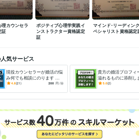
心理カウンセラ
ポジティブ心理学実践イ
マインド･リーディン
定証
ンストラクター資格認定
ペシャリスト資格認定
証
の人気サービス
現役カウンセラーが婚活の悩
貴方の婚活プロフィ
み何でも相談にのります パ
溢れるものに添削しま
ーティー･お見合い･LINE･デ
活の武器であるプロ
4.8
(21)
200
円
/分
5.0
(2)
ート･プロの視点で徹底分析
を充実させて､素敵
会おう