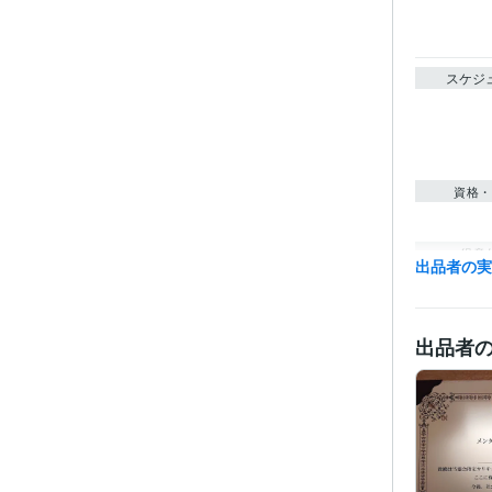
スケジ
資格・
得意
出品者の
出品者