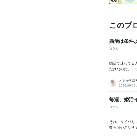
このブ
婚活は条件
コラム
婚活で迷ってる
だけなのに、ア
ともか相談
2026/06/16 
毎週、婚活
コラム
それ、タイパも
数を増やさなき