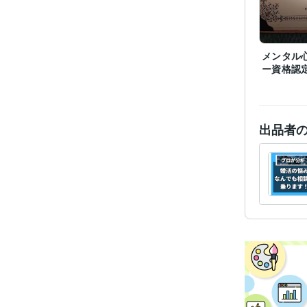
メンタル
ー資格認
出品者