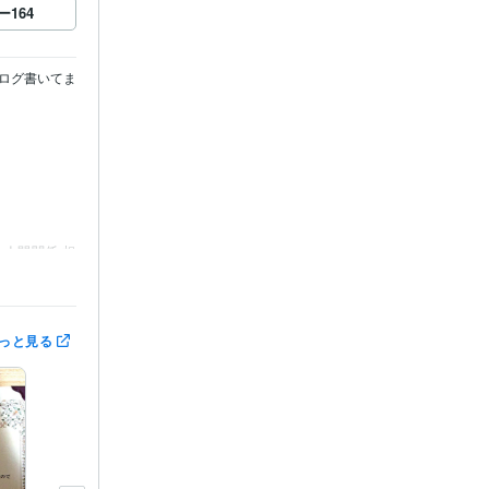
ー
164
ログ書いてま
人間関係 相
っと見る