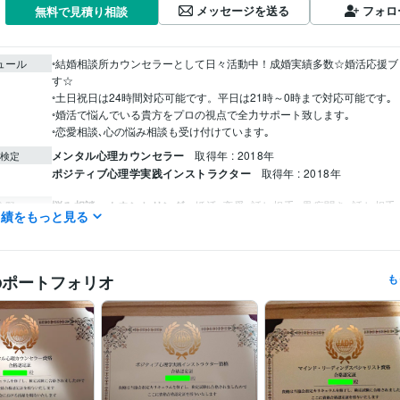
メッセージを送る
フォロ
無料で見積り相談
ュール
◦結婚相談所カウンセラーとして日々活動中！成婚実績多数☆婚活応援ブ
す☆

◦土日祝日は24時間対応可能です。平日は21時～0時まで対応可能です｡

◦婚活で悩んでいる貴方をプロの視点で全力サポート致します｡

◦恋愛相談､心の悩み相談も受け付けています｡
メンタル心理カウンセラー
取得年 : 2018年
検定
ポジティブ心理学実践インストラクター
取得年 : 2018年
悩み相談・カウンセリング
婚活､恋愛､話し相手
愚痴聞き､話し相手
分野
実績をもっと見る
談
婚活
恋愛
悩み
人間関係
話相手
愚痴聞き
のポートフォリオ
も