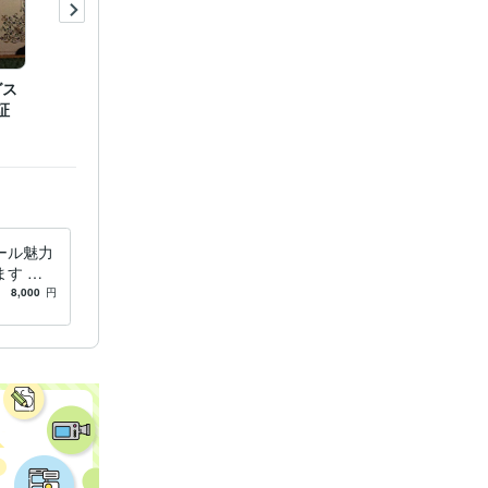
グス
証
ール魅力
す 婚
フィール
8,000
円
な人と出