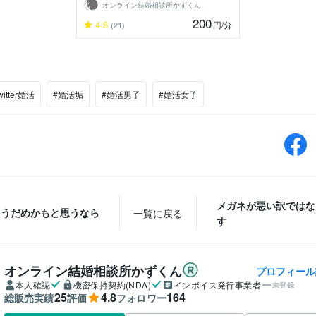
オンライン結婚相談所かずくん
200
4.8
円
/分
(21)
witter婚活
#婚活垢
#婚活男子
#婚活女子
メガネが悪い訳ではな
もうだめかもと思うなら
一覧に戻る
す
オンライン結婚相談所かずくん
プロフィール
本人確認
機密保持契約(NDA)
インボイス発行事業者
未登録
25
4.8
164
総販売実績
評価
フォロワー