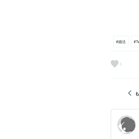
#婚活
#T
6