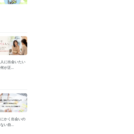
い人に出会いたい
が正...
とにかく出会いの
い自...