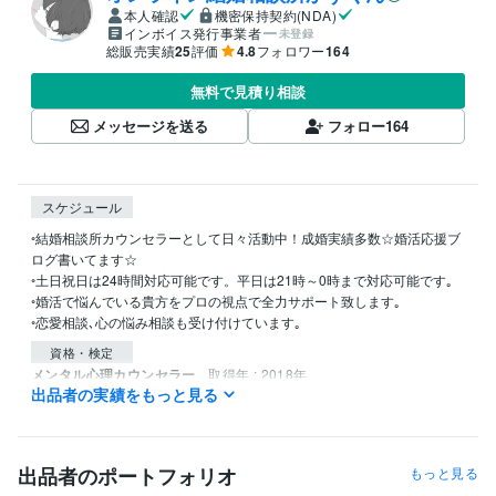
本人確認
機密保持契約(NDA)
インボイス発行事業者
未登録
総販売実績
25
評価
4.8
フォロワー
164
無料で見積り相談
メッセージを送る
フォロー
164
スケジュール
◦結婚相談所カウンセラーとして日々活動中！成婚実績多数☆婚活応援ブ
ログ書いてます☆

◦土日祝日は24時間対応可能です。平日は21時～0時まで対応可能です｡

◦婚活で悩んでいる貴方をプロの視点で全力サポート致します｡

◦恋愛相談､心の悩み相談も受け付けています｡
資格・検定
メンタル心理カウンセラー
取得年 : 2018年
出品者の実績をもっと見る
ポジティブ心理学実践インストラクター
取得年 : 2018年
得意分野
悩み相談・カウンセリング
婚活､恋愛､話し相手
愚痴聞き､話し相手
出品者のポートフォリオ
もっと見る
人間関係 相談