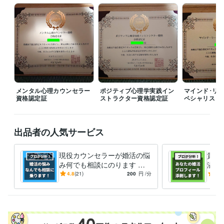
婚活
恋愛
悩み
人間関係
話相手
愚痴聞き
メンタル心理カウンセラー
ポジティブ心理学実践イン
マインド･リ
資格認定証
ストラクター資格認定証
ペシャリスト
出品者の人気サービス
現役カウンセラーが婚活の悩
貴方
み何でも相談にのります パ
溢れ
ーティー･お見合い･LINE･デ
活の
4.8
(21)
200
円
/分
5.0
ート･プロの視点で徹底分析
を充
会お