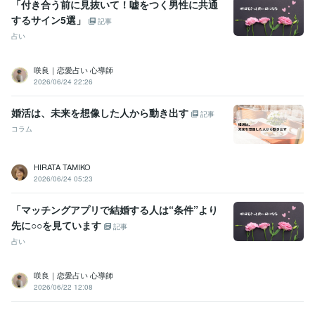
「付き合う前に見抜いて！嘘をつく男性に共通
するサイン5選」
記事
占い
咲良｜恋愛占い 心導師
2026/06/24 22:26
婚活は、未来を想像した人から動き出す
記事
コラム
HIRATA TAMIKO
2026/06/24 05:23
「マッチングアプリで結婚する人は“条件”より
先に○○を見ています
記事
占い
咲良｜恋愛占い 心導師
2026/06/22 12:08