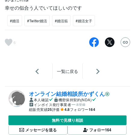
幸せの似合う人でいてほしいのです
#婚活
#Twitter婚活
#婚活垢
#婚活女子
6
一覧に戻る
オンライン結婚相談所かずくん
本人確認
機密保持契約(NDA)
インボイス発行事業者
未登録
総販売実績
25
評価
4.8
フォロワー
164
無料で見積り相談
メッセージを送る
フォロー
164