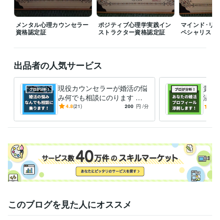
メンタル心理カウンセラー
ポジティブ心理学実践イン
マインド･リ
資格認定証
ストラクター資格認定証
ペシャリスト
出品者の人気サービス
現役カウンセラーが婚活の悩
貴方
み何でも相談にのります パ
溢れ
ーティー･お見合い･LINE･デ
活の
4.8
(21)
200
円
/分
5.0
ート･プロの視点で徹底分析
を充
会お
このブログを見た人にオススメ