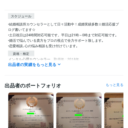
スケジュール
◦結婚相談所カウンセラーとして日々活動中！成婚実績多数☆婚活応援ブ
ログ書いてます☆

◦土日祝日は24時間対応可能です。平日は21時～0時まで対応可能です｡

◦婚活で悩んでいる貴方をプロの視点で全力サポート致します｡

◦恋愛相談､心の悩み相談も受け付けています｡
資格・検定
メンタル心理カウンセラー
取得年 : 2018年
出品者の実績をもっと見る
ポジティブ心理学実践インストラクター
取得年 : 2018年
得意分野
悩み相談・カウンセリング
婚活､恋愛､話し相手
愚痴聞き､話し相手
出品者のポートフォリオ
もっと見る
人間関係 相談
婚活
恋愛
悩み
人間関係
話相手
愚痴聞き