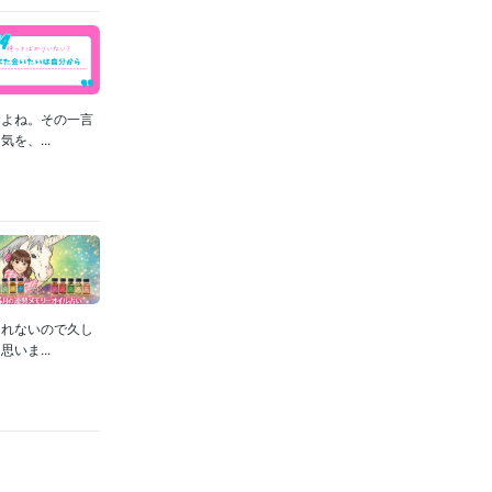
すよね。その一言
を、...
しれないので久し
いま...