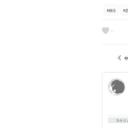
#婚活
#
11
スケジ