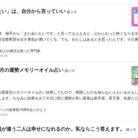
たい」は、自分から言っていい
記事
際、相手から「また会いたいです」と言ってもらえると、心がふわっと軽くなりま
仮交際希望を出す勇気が湧いてくる。でも、わたしはあるとき思ったんです。その勇気
0人以上の婚活を救った専門家
00:35
8月の運勢メモリーオイル占い
記事
の星座別メモリーオイル占い休業してたので、再開したのを知らない人もいるかも
します。ちなみに結果をみて８月に特に運勢が良い星座は射手座、双子座、魚座だと思
ーンの使者桜10周年ありがとう
14:25
観が違う二人は幸せになれるのか。私ならこう答えます。
記事