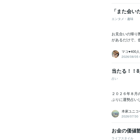
「また会い
エンタメ・趣味
お見合いの帰り
があるだけで、
マコ♥️40
2026/08/05 
当たる！！
占い
２０２６年８月
ぶりに運勢占い
本家ユニコ
2026/07/30 
お金の価値
ライフスタイル