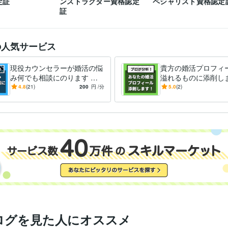
定証
ンストラクター資格認定
ペシャリスト資格認定
証
の人気サービス
現役カウンセラーが婚活の悩
貴方の婚活プロフィ
み何でも相談にのります パ
溢れるものに添削しま
ーティー･お見合い･LINE･デ
活の武器であるプロ
4.8
(21)
200
円
/分
5.0
(2)
ート･プロの視点で徹底分析
を充実させて､素敵
会おう
ログを見た人にオススメ