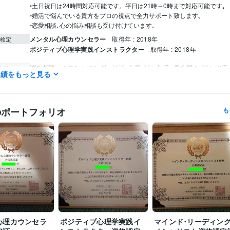
◦土日祝日は24時間対応可能です。平日は21時～0時まで対応可能です｡

◦婚活で悩んでいる貴方をプロの視点で全力サポート致します｡

◦恋愛相談､心の悩み相談も受け付けています｡
メンタル心理カウンセラー
取得年 : 2018年
検定
ポジティブ心理学実践インストラクター
取得年 : 2018年
悩み相談・カウンセリング
婚活､恋愛､話し相手
愚痴聞き､話し相手
分野
実績をもっと見る
談
婚活
恋愛
悩み
人間関係
話相手
愚痴聞き
のポートフォリオ
も
心理カウンセラ
ポジティブ心理学実践イ
マインド･リーディン