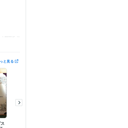
人間関係 相
っと見る
グス