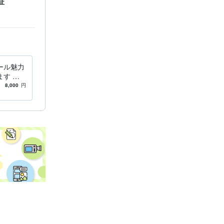
証
ール魅力
す 婚
フィール
8,000
円
な人と出