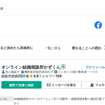
恋愛
やると決めたら具体的に
一覧に戻る
変わることへの恐れ
オンライン結婚相談所かずくん
プロフィール
本人確認
機密保持契約(NDA)
インボイス発行事業者
未登録
25
4.8
164
総販売実績
評価
フォロワー
メッセージを送る
フォロ
無料で見積り相談
ュール
◦結婚相談所カウンセラーとして日々活動中！成婚実績多数☆婚活応援ブ
す☆
