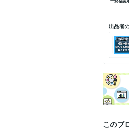
ー資格認
出品者
このブ