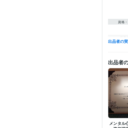
資格・
得意
出品者の
出品者
メンタル