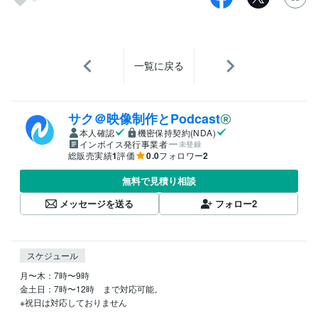
一覧に戻る
サク＠映像制作とPodcast
本人確認
機密保持契約(NDA)
インボイス発行事業者
未登録
総販売実績
1
評価
0.0
フォロワー
2
無料で見積り相談
メッセージを送る
フォロー
2
スケジュール
月〜木：7時〜9時

金土日：7時〜12時　まで対応可能。

※祝日は対応しておりません
