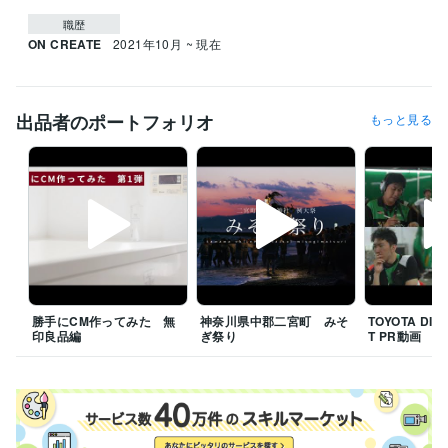
職歴
ON CREATE
2021年10月 ~ 現在
出品者のポートフォリオ
もっと見る
勝手にCM作ってみた 無
神奈川県中郡二宮町 みそ
TOYOTA DI
印良品編
ぎ祭り
T PR動画