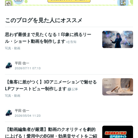
このブログを見た人にオススメ
思わず最後まで見たくなる！印象に残るリー
ル・ショート動画を制作します
告知
写真・動画
平田 信一
2026/07/11 07:13
【集客に差がつく】3Dアニメーションで魅せる
LPファーストビュー制作します
記事
写真・動画
平田 信一
2026/05/04 11:23
【動画編集者が厳選】動画のクオリティを劇的
に上げる！愛用中のBGM・効果音サイトをご紹