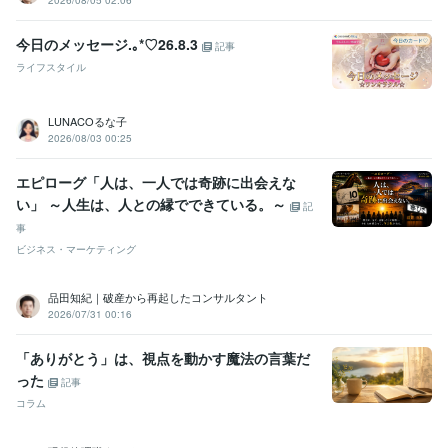
2026/08/05 02:06
今日のメッセージ.⁠｡⁠*⁠♡26.8.3
記事
ライフスタイル
LUNACOるな子
2026/08/03 00:25
エピローグ「人は、一人では奇跡に出会えな
い」 ～人生は、人との縁でできている。～
記
事
ビジネス・マーケティング
品田知紀｜破産から再起したコンサルタント
2026/07/31 00:16
「ありがとう」は、視点を動かす魔法の言葉だ
った
記事
コラム