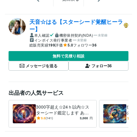
天音☆はる【スターシード覚醒ヒーラ
ー】
本人確認
機密保持契約(NDA)
未登録
インボイス発行事業者
未登録
総販売実績
199
評価
5.0
フォロワー
36
無料で見積り相談
メッセージを送る
フォロー
36
出品者の人気サービス
3000字超え☆24ｈ以内☆ス
仕事
ターシード鑑定します あな
の適
たの天命を霊視＆ルーンで占
視タ
5.0
(141)
3,000
円
5.0
いメッセージをお伝えします
定し