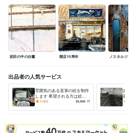
YAMANE art club
2022年5月 ~ 現在
株式会社スクロール
1994年3月 ~ 2012年2月
受賞歴
第40回一陽展　一陽賞
第37回一陽展　奨励賞
第38回一陽展　奨励
賞
第3回　八戸市美術報奨
得意分野
イラスト作成・漫画制作
色鉛筆画
油絵
絵画
泥田の中の白鷺
開店10周年
ノスタルジッ
学歴
東海大学
1986年3月 ~ 1989年2月
出品者の人気サービス
雰囲気のある直筆の絵を制作
お好
します 希望される方は絵を
募展
発送いたします。(送料別)
みの
5.0
(1)
20,000
円
4.5