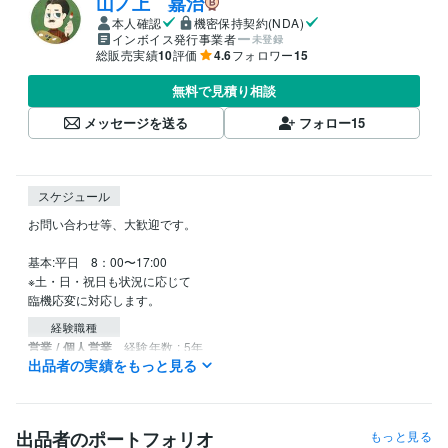
山ノ上 嘉治
本人確認
機密保持契約(NDA)
インボイス発行事業者
未登録
総販売実績
10
評価
4.6
フォロワー
15
無料で見積り相談
メッセージを送る
フォロー
15
スケジュール
お問い合わせ等、大歓迎です。

基本:平日　8：00〜17:00

※土・日・祝日も状況に応じて

臨機応変に対応します。
経験職種
営業 / 個人営業
経験年数 : 5年
出品者の実績をもっと見る
メディア・出版・広告 / クリエイティブ・アートディレクター
経験
年数 : 19年
ライフスタイル・その他 / 講師・インストラクター
経験年数 : 2年
出品者のポートフォリオ
もっと見る
職歴