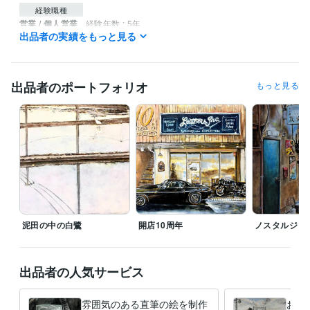
経験職種
営業 / 個人営業
経験年数 : 5年
出品者の実績をもっと見る
メディア・出版・広告 / クリエイティブ・アートディレクター
経験
年数 : 19年
ライフスタイル・その他 / 講師・インストラクター
経験年数 : 2年
出品者のポートフォリオ
もっと見る
職歴
YAMANE art club
2022年5月 ~ 現在
株式会社スクロール
1994年3月 ~ 2012年2月
受賞歴
第40回一陽展　一陽賞
第37回一陽展　奨励賞
第38回一陽展　奨励
賞
第3回　八戸市美術報奨
得意分野
イラスト作成・漫画制作
色鉛筆画
油絵
絵画
泥田の中の白鷺
開店10周年
ノスタルジッ
学歴
東海大学
1986年3月 ~ 1989年2月
出品者の人気サービス
雰囲気のある直筆の絵を制作
お好