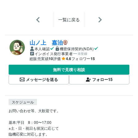
一覧に戻る
山ノ上 嘉治
本人確認
機密保持契約(NDA)
インボイス発行事業者
未登録
総販売実績
10
評価
4.6
フォロワー
15
無料で見積り相談
メッセージを送る
フォロー
15
スケジュール
お問い合わせ等、大歓迎です。

基本:平日　8：00〜17:00

※土・日・祝日も状況に応じて

臨機応変に対応します。