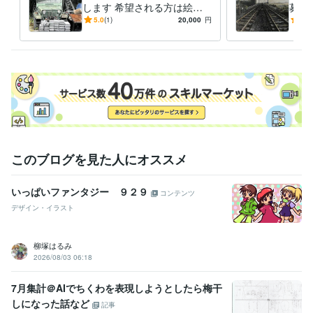
します 希望される方は絵を
募展
発送いたします。(送料別)
みの
5.0
(1)
20,000
円
4.5
このブログを見た人にオススメ
いっぱいファンタジー ９２９
コンテンツ
デザイン・イラスト
柳塚はるみ
2026/08/03 06:18
7月集計＠AIでちくわを表現しようとしたら梅干
しになった話など
記事