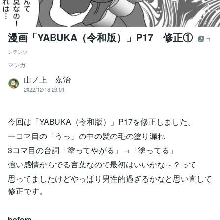
漫画「YABUKA（令和版）」P17 修正①
コ
ンテンツ
マンガ
山ノ上 嘉治
2022/12/18 23:01
今回は「YABUKA（令和版）」P17を修正しました。
一コマ目の「うっ」の中の髪の毛の塗り漏れ
3コマ目の台詞「塗ってやがる」→「塗ってる」
強い感情からでる言葉なので最初はいいかな～？って
思ってましたけどやっぱり男性的過ぎるかなと思い直して
修正です。
before