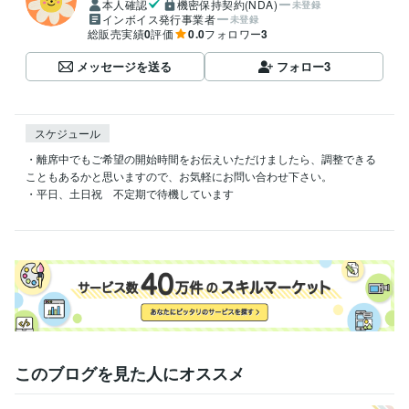
本人確認
機密保持契約(NDA)
未登録
インボイス発行事業者
未登録
総販売実績
0
評価
0.0
フォロワー
3
メッセージを送る
フォロー
3
スケジュール
・離席中でもご希望の開始時間をお伝えいただけましたら、調整できる
こともあるかと思いますので、お気軽にお問い合わせ下さい。

・平日、土日祝　不定期で待機しています

このブログを見た人にオススメ