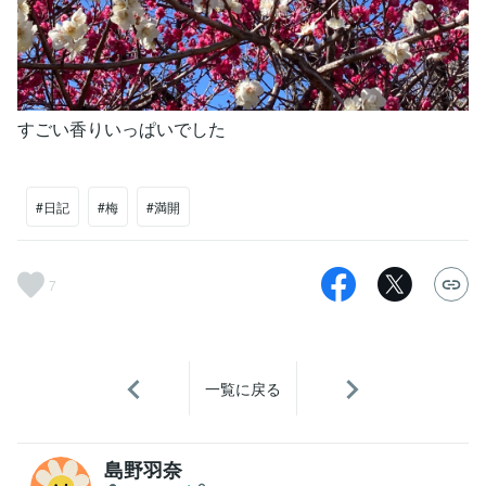
すごい香りいっぱいでした
#日記
#梅
#満開
7
一覧に戻る
島野羽奈