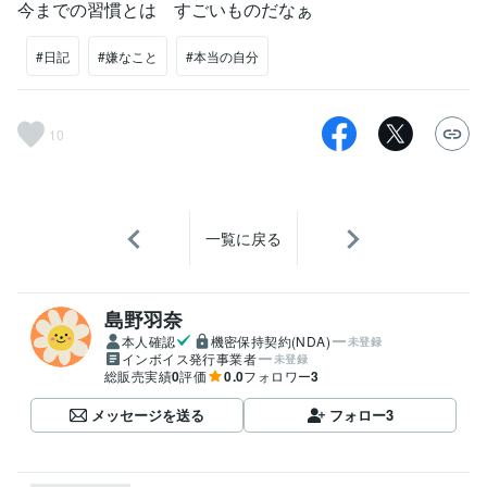
今までの習慣とは すごいものだなぁ
#日記
#嫌なこと
#本当の自分
10
一覧に戻る
島野羽奈
本人確認
機密保持契約(NDA)
未登録
インボイス発行事業者
未登録
総販売実績
0
評価
0.0
フォロワー
3
メッセージを送る
フォロー
3