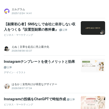
エルグラム
2025/12/24 14:41
【副業初心者】SNSなしで会社に依存しない収
入をつくる『設置型副業の教科書』
記事
ビジネス・マーケティング
えぬ｜文章を起点に売上最大化
2026/08/08 03:37
Instagramテンプレートを使うメリットと効果
記事
デザイン・イラスト
はるか｜女性向けが得意なデザイナー
2026/08/07 07:34
Instagramの投稿をChatGPTで時短作成
記事
ビジネス・マーケティング