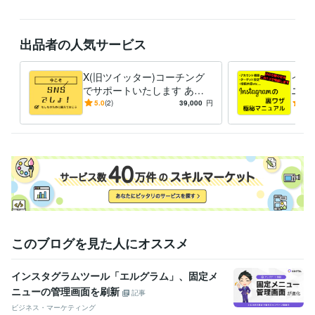
出品者の人気サービス
X(旧ツイッター)コーチング
イン
でサポートいたします あな
ニュ
たの強みを最大限、引き出す
スタ
5.0
(2)
39,000
円
5.0
究極のTwitter運用
めま
このブログを見た人にオススメ
インスタグラムツール「エルグラム」、固定メ
ニューの管理画面を刷新
記事
ビジネス・マーケティング