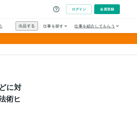
どに対
法術ヒ