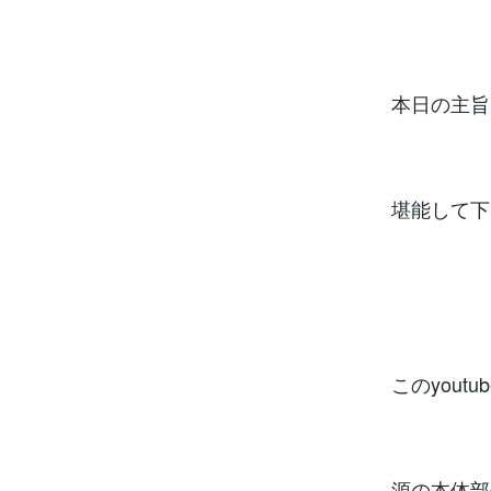
本日の主旨
堪能して下
このyou
源の本体部