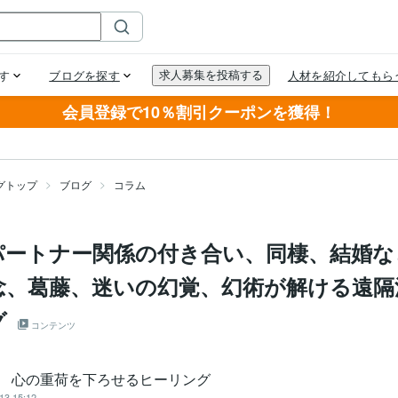
会員登録で10％割引クーポンを獲得！
グトップ
ブログ
コラム
パートナー関係の付き合い、同棲、結婚な
念、葛藤、迷いの幻覚、幻術が解ける遠隔
グ
コンテンツ
an 心の重荷を下ろせるヒーリング
13 15:12