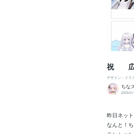
祝 広
デザイン・イラ
ちな
2023/01/
昨日ネット
なんと！ち