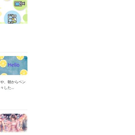
んや、朝からベン
した...