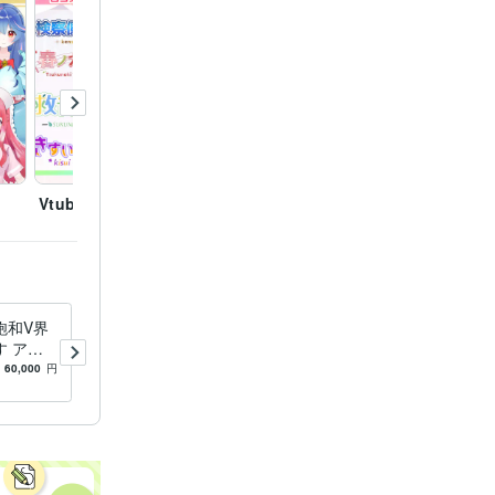
Vtuberのロゴ作成
Vtuberのロゴ
Vtub
飽和V界
法人様歓迎 広報・PR用Live
 アニ
2D制作します Live2Dで企業
キャラモ
キャラを動かす！プロが創る
60,000
円
-
(1)
30,000
円
行程制作
高品質モデリング