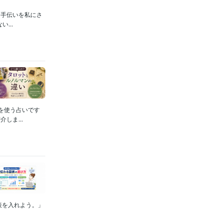
お手伝いを私にさ
...
を使う占いです
しま...
表を入れよう。」