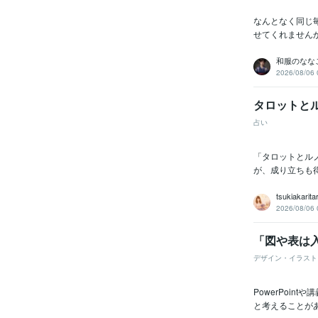
なんとなく同じ
せてくれませんか
和服のなな
2026/08/06 
タロットと
占い
「タロットとル
が、成り立ちも
tsukiakarita
2026/08/06 
「図や表は
デザイン・イラスト
PowerPoi
と考えることが