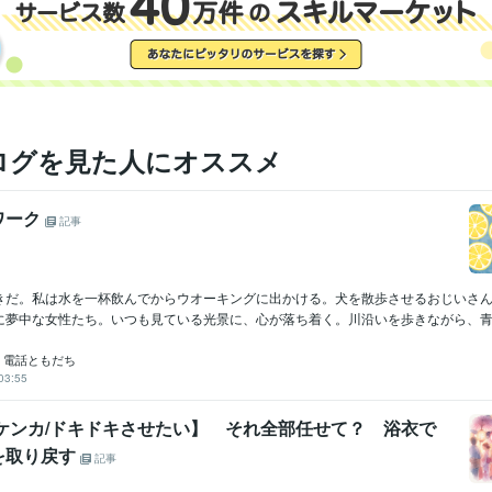
ログを見た人にオススメ
ワーク
記事
きだ。私は水を一杯飲んでからウオーキングに出かける。犬を散歩させるおじいさ
に夢中な女性たち。いつも見ている光景に、心が落ち着く。川沿いを歩きながら、青々
925 電話ともだち
03:55
/ケンカ/ドキドキさせたい】 それ全部任せて？ 浴衣で
を取り戻す
記事