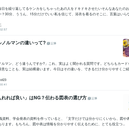
毎日を繰り返してるケンカをしちゃったあの人をドキドキさせたいそんなあなたの
？30分、ううん、15分だけでいい私を信じて、浴衣を着るのそこに、言葉はいらない
こ
02:57
ルノルマンの違いって?
記事
ノルマン、どう違うんですか?」これ、実はよく聞かれる質問です。どちらもカード
得意なことも、実は結構違います。今日はその違いを、できるだけ分かりやすくご紹介
rot23
00:41
入れれば良い」はNG？伝わる図表の選び方
記事
ntや講義資料、学会発表の資料を作っていると、「文字だけでは分かりにくいから、図や
あります。もちろん、図や表は情報を分かりやすく伝えるために、とても役立つ...