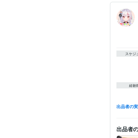
スケジ
経験
出品者の
受賞
出品者
得意