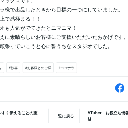
マックスです。
ラ様で出品したときから目標の一つにしていました。
上で感極まる！！
オも人気がでてきたとニマニマ！
えに素晴らしいお客様にご支援いただいたおかげです
頑張っていこうと心に誓うちなスタジオでした。
告
#歓喜
#お客様とのご縁
#ココナラ
やすく伝えることの重
VTuber お役立ち情報
一覧に戻る
！
M