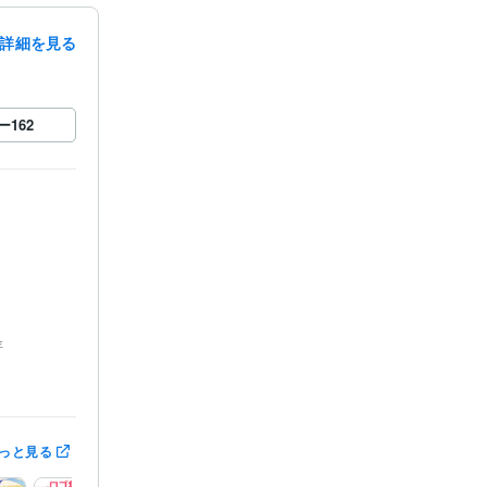
詳細を見る
ー
162
年
「ねこ貴族」
っと見る
デリング