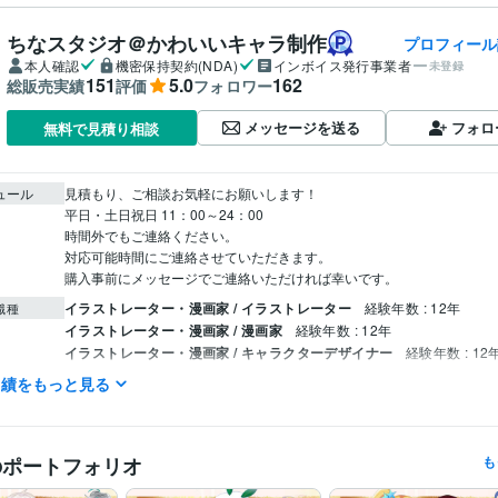
ちなスタジオ＠かわいいキャラ制作
プロフィール
本人確認
機密保持契約(NDA)
インボイス発行事業者
未登録
151
5.0
162
総販売実績
評価
フォロワー
メッセージを送る
フォロ
無料で見積り相談
ュール
見積もり、ご相談お気軽にお願いします！

平日・土日祝日 11：00～24：00 

時間外でもご連絡ください。

対応可能時間にご連絡させていただきます。

購入事前にメッセージでご連絡いただければ幸いです。
イラストレーター・漫画家 / イラストレーター
経験年数 : 12年
職種
イラストレーター・漫画家 / 漫画家
経験年数 : 12年
イラストレーター・漫画家 / キャラクターデザイナー
経験年数 : 12
イラストレーター・漫画家 / キャラクターモデラー
経験年数 : 5年
実績をもっと見る
月刊少年シリウス 新人賞/奨励賞受賞
講談社漫画サイトTwitterにて
歴
連載
のポートフォリオ
も
イラスト作成・漫画制作
VtuberのイラストとLive2D制作
分野
イラスト
Vtuber
IRIAM
キャラクターデザイン
live2
表情差分
モ