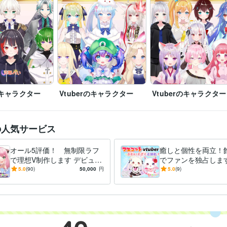
イラスト作成・漫画制作
イラスト制作　SNSアイコン　漫画
立ち絵
キャラクターデザイン
イラスト
Live2D
表情差分
rのキャラクター
Vtuberのキャラクター
Vtuberのキャラクター
の人気サービス
オール5評価！ 無制限ラフ
癒しと個性を両立！
で理想V制作します デビュー
でファンを独占します
まで完全サポート！著作権込
メの様なマスコット
5.0
(90)
50,000
円
5.0
(9)
で安心。
デリングLIVE2D全