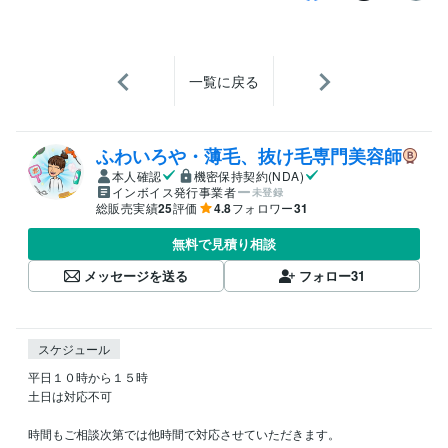
一覧に戻る
ふわいろや・薄毛、抜け毛専門美容師
本人確認
機密保持契約(NDA)
インボイス発行事業者
未登録
総販売実績
25
評価
4.8
フォロワー
31
無料で見積り相談
メッセージを送る
フォロー
31
スケジュール
平日１０時から１５時

土日は対応不可

時間もご相談次第では他時間で対応させていただきます。