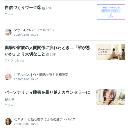
自信づくりワーク②
記事
コラム
マサ 心のパーソナルコーチ
2026/08/06 15:06
職場や家族の人間関係に疲れたとき―「誰が悪
いか」より大切なこと
記事
ライフスタイル
リアルボス｜心と関係を整える相談室
2026/08/06 10:40
パーソナリティ障害を乗り越えカウンセラーに
記事
コラム
なぎさ／ 行動心理学による恋愛アドバイス
2026/08/02 16:29