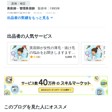
資格・検定
美容師・管理美容師
取得年 : 1995年
日商簿記検定2級
取得年 : 1991年
出品者の実績をもっと見る
得意分野
住まい・美容・生活相談
髪の毛の悩み
ウイッグ
髪の毛
エステ
美容業
頭皮
メンタル
心理
出品者の人気サービス
悩み相談・カウンセリング
女性の悩み、男性の悩み、話し相手
心
美容
頭皮
髪の毛
家族
友人
子育て
介護
栄養
化粧品
美容師が女性の薄毛・抜け毛
薄毛
の悩みをお聞きしますます
美容
分け目・つむじ・抜け毛・人
現役
5.0
(4)
3,000
円
-
(1)
目が気になる方へ
容師
このブログを見た人にオススメ