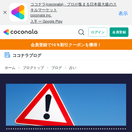
会員登録で10％割引クーポンを獲得！
ココナラブログ
ホーム
ブログトップ
ブログ
占い