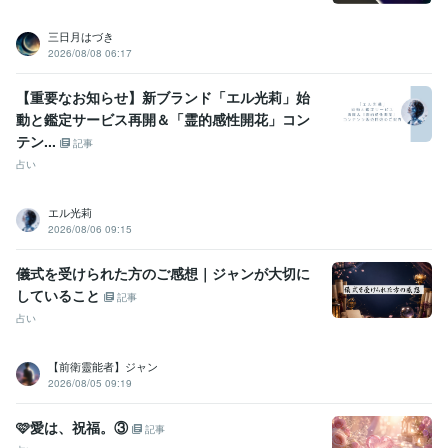
三日月はづき
2026/08/08 06:17
【重要なお知らせ】新ブランド「エル光莉」始
動と鑑定サービス再開＆「霊的感性開花」コン
テン...
記事
占い
エル光莉
2026/08/06 09:15
儀式を受けられた方のご感想｜ジャンが大切に
していること
記事
占い
【前衛靈能者】ジャン
2026/08/05 09:19
🩷愛は、祝福。③
記事