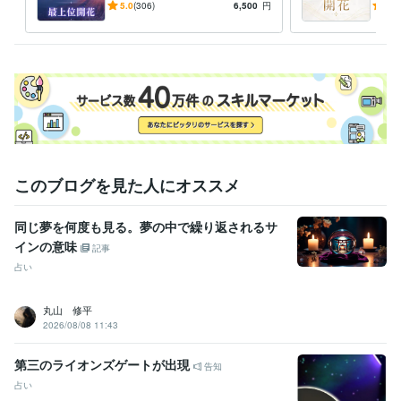
いおすすめ1位 最も好評な月
占いおす
5.0
(306)
6,500
円
5.0
限定出品 世界13カ国で評価
ら美
このブログを見た人にオススメ
同じ夢を何度も見る。夢の中で繰り返されるサ
インの意味
記事
占い
丸山 修平
2026/08/08 11:43
第三のライオンズゲートが出現
告知
占い