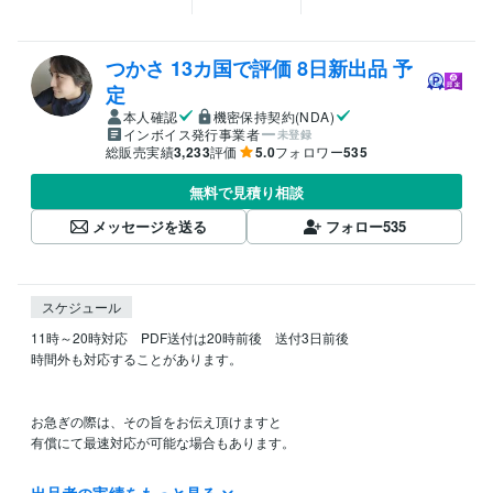
つかさ 13カ国で評価 8日新出品 予
定
本人確認
機密保持契約(NDA)
インボイス発行事業者
未登録
総販売実績
3,233
評価
5.0
フォロワー
535
無料で見積り相談
メッセージを送る
フォロー
535
スケジュール
11時～20時対応　PDF送付は20時前後　送付3日前後

時間外も対応することがあります。

お急ぎの際は、その旨をお伝え頂けますと

有償にて最速対応が可能な場合もあります。
