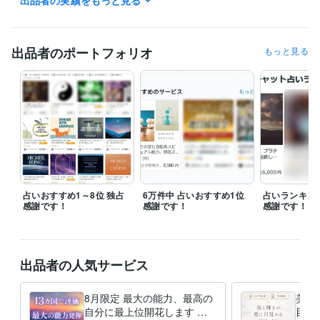
出品者の実績をもっと見る
ココナラ公式に特集して頂きましたので

こちらもチェック頂けますと、嬉しいです。

https://coconala.com/blogs/3960718/335356

出品者のポートフォリオ
もっと見る
ココナラの出品、ブログ、コンテンツマーケット

公式サイト、公式ブログ、公式メール配信など

様々に活動中です。

ご相談やお見積りは、即日、もしくは

翌日中に必ずお返事致します。

占いおすすめ1～8位 独占
6万件中 占いおすすめ1位
占いランキング
感謝です！
感謝です！
感謝です！
どうぞよろしくお願いします。
得意分野
占い
アカシックリーディングで事実をまとめます
鑑定
アカシック
スピリチュアル
ヒーリング
リーディング
占い師
出品者の人気サービス
魂
能力
カウンセリング
潜在意識
8月限定 最大の能力、最高の
美と
自分に最上位開花します 占
目覚