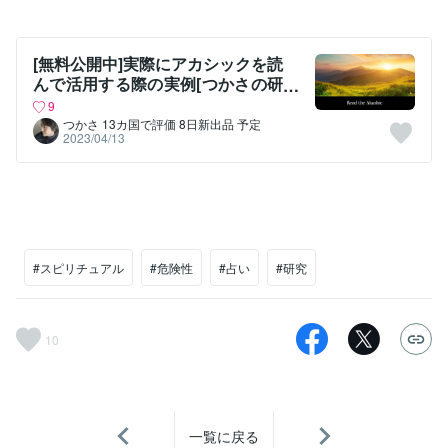
[無料公開中]実際にアカシックを読
んで活用する際の実例[つかさの研
究ノート]
9
つかさ 13カ国で評価 8日新出品 予定
2023/04/13
#スピリチュアル
#危険性
#占い
#研究
10
一覧に戻る