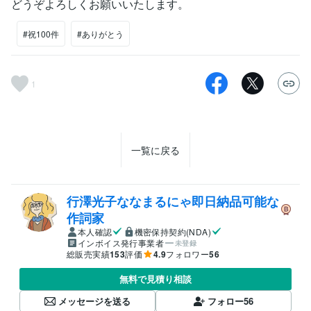
どうぞよろしくお願いいたします。
#祝100件
#ありがとう
1
一覧に戻る
行澤光子ななまるにゃ即日納品可能な
作詞家
本人確認
機密保持契約(NDA)
インボイス発行事業者
未登録
総販売実績
153
評価
4.9
フォロワー
56
無料で見積り相談
メッセージを送る
フォロー
56