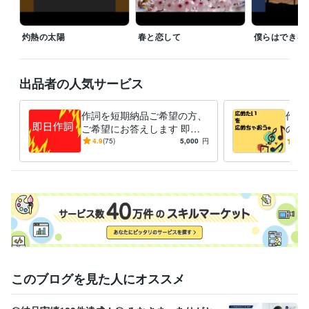
灼熱の太陽
春と恋して
僕らはできる
出品者の人気サービス
作詞を短期納品ご希望の方、
作詞
ご希望にお答えします 即日
のあ
納品の実績あります♪お急ぎ
日納
4.9
(75)
5,000
円
4.9
のあなたのチカラになりま
曲先
す！！
このブログを見た人にオススメ