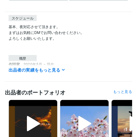
スケジュール
基本、夜対応させて頂きます。

まずはお気軽にDMでお問い合わせください。

よろしくお願いいたします。

職歴
作詞家
2020年5月 ~ 現在
出品者の実績をもっと見る
受賞歴
Apple Music音響効果ﾄｯﾌﾟｱﾙﾊﾞﾑ日本･18位
出品者のポートフォリオ
もっと見る
得意分野
音楽制作・ナレーション
作詞
ポップ
バラード