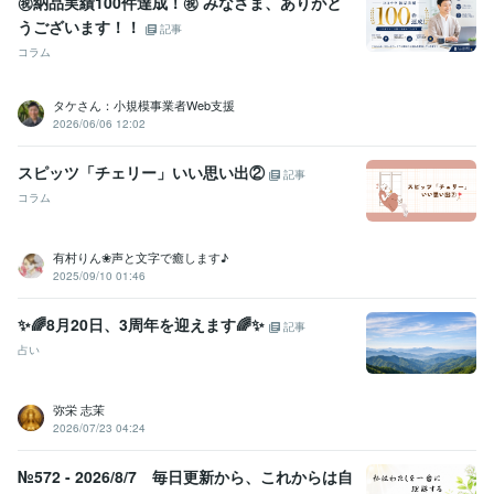
㊗️納品実績100件達成！㊗️ みなさま、ありがと
うございます！！
記事
コラム
タケさん：小規模事業者Web支援
2026/06/06 12:02
スピッツ「チェリー」いい思い出②
記事
コラム
有村りん❀声と文字で癒します♪
2025/09/10 01:46
✨🌈8月20日、3周年を迎えます🌈✨
記事
占い
弥栄 志茉
2026/07/23 04:24
№572 - 2026/8/7 毎日更新から、これからは自