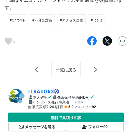
す。
#Chrome
#不具合対策
#アクセス速度
#Tooliz
2
一覧に戻る
rL9AbGkX
本人確認
機密保持契約(NDA)
インボイス発行事業者
未登録
総販売実績
2,241
評価
5.0
フォロワー
92
無料で見積り相談
メッセージを送る
フォロー
92