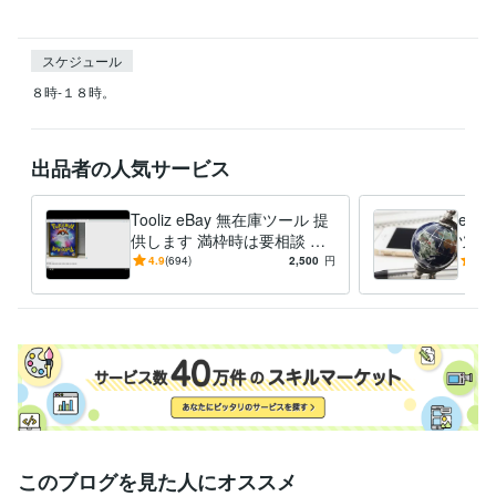
スケジュール
８時-１８時。
出品者の人気サービス
Tooliz eBay 無在庫ツール 提
eBa
供します 満枠時は要相談 フ
ツー
リマ/ECサイト 高速出品 自動
リ、
4.9
(694)
2,500
円
5.0
在庫管理
ドオ
能
このブログを見た人にオススメ