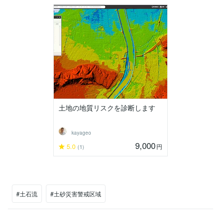
土地の地質リスクを診断します
kayageo
9,000
5.0
円
(1)
#土石流
#土砂災害警戒区域