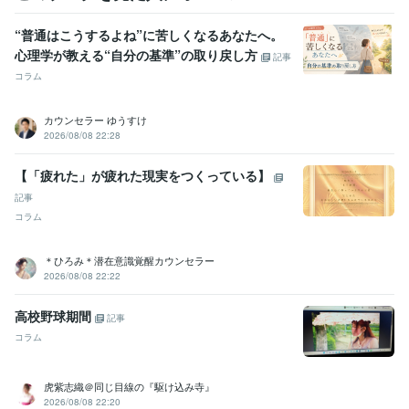
“普通はこうするよね”に苦しくなるあなたへ。
心理学が教える“自分の基準”の取り戻し方
記事
コラム
カウンセラー ゆうすけ
2026/08/08 22:28
【「疲れた」が疲れた現実をつくっている】
記事
コラム
＊ひろみ＊潜在意識覚醒カウンセラー
2026/08/08 22:22
高校野球期間
記事
コラム
虎紫志織＠同じ目線の『駆け込み寺』
2026/08/08 22:20