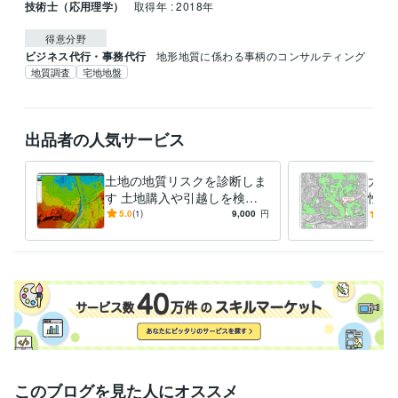
技術士（応用理学）
取得年 : 2018年
得意分野
ビジネス代行・事務代行
地形地質に係わる事柄のコンサルティング
地質調査
宅地地盤
出品者の人気サービス
土地の地質リスクを診断しま
大地
す 土地購入や引越しを検討
性を
の方へ、災害のリスクを診断
の滑
5.0
(1)
9,000
円
5.0
このブログを見た人にオススメ