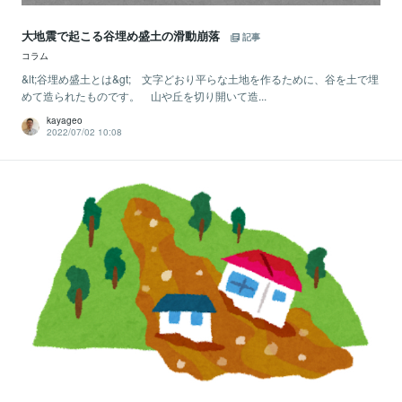
大地震で起こる谷埋め盛土の滑動崩落
記事
コラム
&lt;谷埋め盛土とは&gt; 文字どおり平らな土地を作るために、谷を土で埋
めて造られたものです。 山や丘を切り開いて造...
kayageo
2022/07/02 10:08