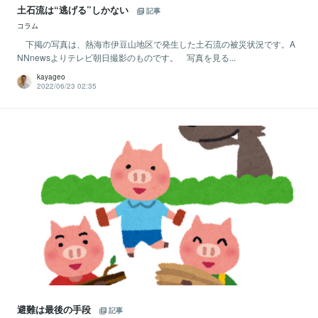
土石流は“逃げる”しかない
記事
コラム
下掲の写真は、熱海市伊豆山地区で発生した土石流の被災状況です。A
NNnewsよりテレビ朝日撮影のものです。 写真を見る...
kayageo
2022/06/23 02:35
避難は最後の手段
記事