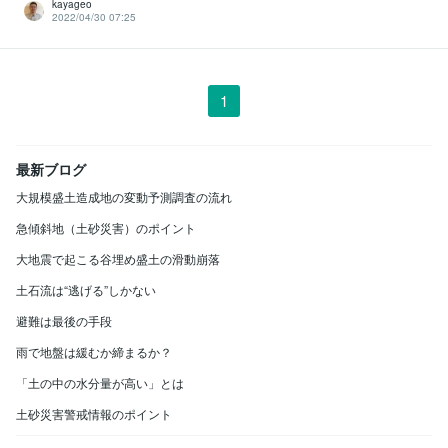
kayageo
2022/04/30 07:25
1
最新ブログ
大規模盛土造成地の変動予測調査の流れ
急傾斜地（土砂災害）のポイント
大地震で起こる谷埋め盛土の滑動崩落
土石流は“逃げる”しかない
避難は最後の手段
雨で地盤は緩むか締まるか？
「土の中の水分量が高い」とは
土砂災害警戒情報のポイント