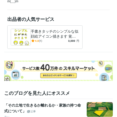
m(__)m
出品者の人気サービス
手書きタッチのシンプルな似
顔絵アイコン描きます 覚え
やすく・親しみやすい似顔絵
4.0
(1)
3,000
円
をご提供いたします。
このブログを見た人にオススメ
「その土地で生きるか離れるか・家族の持つ命
式について」
記事
占い