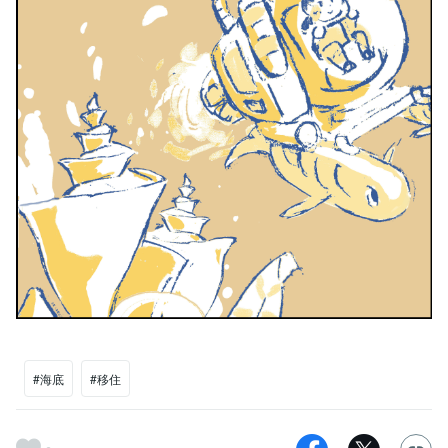
#海底
#移住