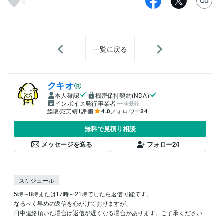
6
一覧に戻る
クキオ
本人確認
機密保持契約(NDA)
インボイス発行事業者
未登録
総販売実績
1
評価
4.0
フォロワー
24
無料で見積り相談
メッセージを送る
フォロー
24
スケジュール
5時～8時または17時～21時でしたら返信可能です。

なるべく早めの返信を心がけておりますが、

日中連絡頂いた場合は返信が遅くなる場合があります。ご了承ください