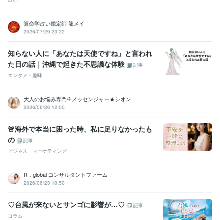
算命学占い鑑定師 龍メイ
2026/07/29 23:22
知らない人に「あなたは天使ですね」と言われ
た日の話｜沖縄で起きた不思議な体験
記事
エンタメ・趣味
大人のお悩み専門☩メッセンジャー★シオン
2026/06/26 12:00
🚨海外で本当に困った時、私に足りなかったも
の
記事
ビジネス・マーケティング
R．global コンサルタントファーム
2026/06/23 10:50
♡台風が来ないとサンゴに影響が…♡
記事
コラム