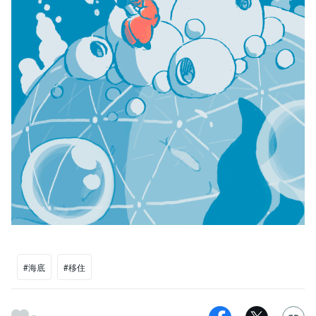
#海底
#移住