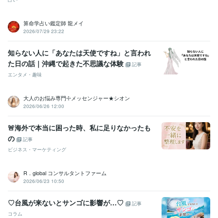
算命学占い鑑定師 龍メイ
2026/07/29 23:22
知らない人に「あなたは天使ですね」と言われ
た日の話｜沖縄で起きた不思議な体験
記事
エンタメ・趣味
大人のお悩み専門☩メッセンジャー★シオン
2026/06/26 12:00
🚨海外で本当に困った時、私に足りなかったも
の
記事
ビジネス・マーケティング
R．global コンサルタントファーム
2026/06/23 10:50
♡台風が来ないとサンゴに影響が…♡
記事
コラム