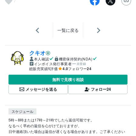
7
一覧に戻る
クキオ
本人確認
機密保持契約(NDA)
インボイス発行事業者
未登録
総販売実績
1
評価
4.0
フォロワー
24
無料で見積り相談
メッセージを送る
フォロー
24
スケジュール
5時～8時または17時～21時でしたら返信可能です。

なるべく早めの返信を心がけておりますが、

日中連絡頂いた場合は返信が遅くなる場合があります。ご了承ください