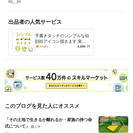
m(__)m
出品者の人気サービス
手書きタッチのシンプルな似
顔絵アイコン描きます 覚え
やすく・親しみやすい似顔絵
4.0
(1)
3,000
円
をご提供いたします。
このブログを見た人にオススメ
「その土地で生きるか離れるか・家族の持つ命
式について」
記事
占い