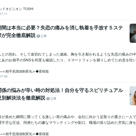
ドオピニオン TOSHI
07:11
期間は本当に必要？失恋の痛みを消し執着を手放す５ステ
家が完全徹底解説
記事
人との別れ、そして途切れてしまった連絡。胸を引き裂かれるような失恋の痛みの
あのお相手のSNSを何度も確認したり、スマートフォンを握りしめてため息を吐いて
→≪相手意識強制変化≫◆星桜龍
07:06
関係の悩みが辛い時の対処法！自分を守るスピリチュアル
況別解決法を徹底解説
記事
目が覚めた瞬間に襲ってくる激しい胃の痛みや、会社に向かう足取りの重さに一人
理不尽な圧迫、同僚たちの嫌なマウンティングや影口、職場の張り詰めた空気に身を縮
→≪相手意識強制変化≫◆星桜龍