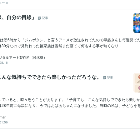
07:10
線、自分の目線」
記事
は朝6時から「ジムボタン」と言うアニメが放送されてたので早起きをし毎週見てた°˖☆◝(
30分なので見終わった後家族は当然まだ寝てて何もする事が無くなり...
ジタルアート製作所（鈴木穣）
08:16
こんな気持ちでできたら楽しかっただろうな。
記事
していると、時々思うことがあります。「子育ても、こんな気持ちでできたら楽し
28年前に母親になり、今ではおばあちゃんになりました。当時の私は、子どもを育て
 mar
01:56