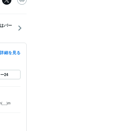
はパー
詳細を見る
ロー
24
__)m