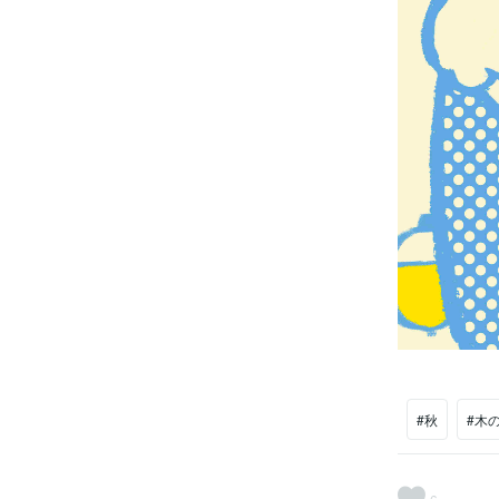
#秋
#木