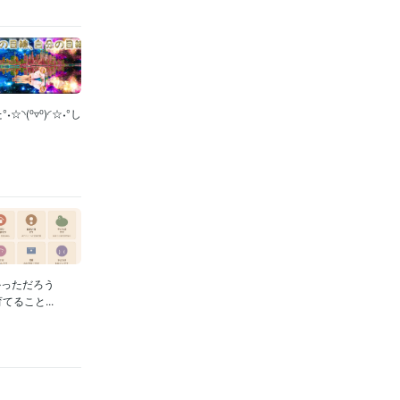
⁰▿⁰)◜☆˖°し
かっただろう
ること...