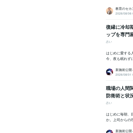
教育のセカン
2026/08/06 
復縁に冷却
ップを専門
占い
はじめに愛する
今、夜も眠れずに
新施術公開
2026/08/01 
職場の人間
防衛術と状
占い
はじめに毎朝、
か。上司からの
新施術公開