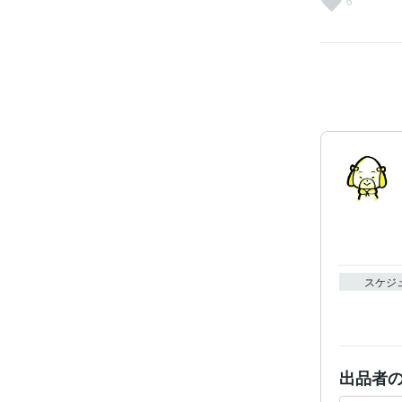
6
スケジ
出品者