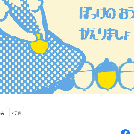
の実
#子供