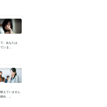
中で、あなたは
いま...
で耐えていません
め、...