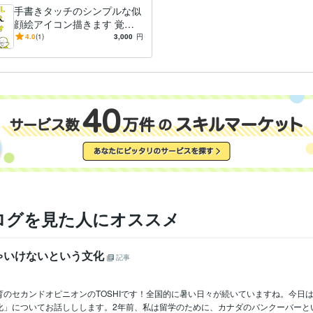
手書きタッチのシンプルな似
顔絵アイコン描きます 覚え
やすく・親しみやすい似顔絵
4.0
(1)
3,000
円
をご提供いたします。
ログを見た人にオススメ
ゃいけないという文化
記事
育のセカンドオピニオンのTOSHIです！全国的に暑い日々が続いていますね。今日
」についてお話ししします。2年前、私は留学のために、カナダのバンクーバーとい.