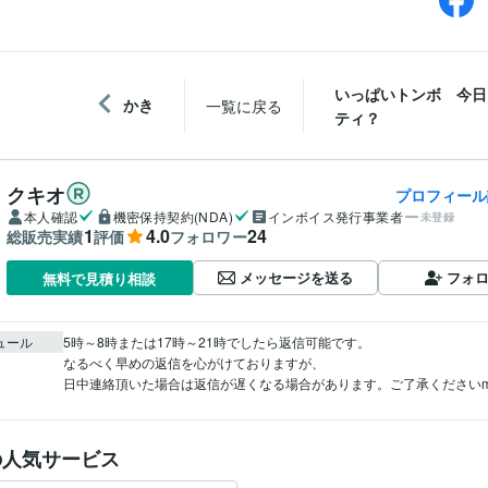
いっぱいトンボ 今日
かき
一覧に戻る
ティ？
クキオ
プロフィール
本人確認
機密保持契約(NDA)
インボイス発行事業者
未登録
1
4.0
24
総販売実績
評価
フォロワー
メッセージを送る
フォ
無料で見積り相談
ュール
5時～8時または17時～21時でしたら返信可能です。

なるべく早めの返信を心がけておりますが、

日中連絡頂いた場合は返信が遅くなる場合があります。ご了承くださいm(
の人気サービス