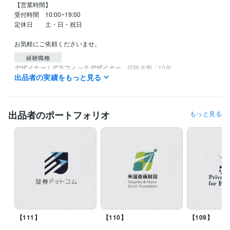
【営業時間】

受付時間　10:00~19:00

定休日　　土・日・祝日

お気軽にご依頼くださいませ。
経験職種
デザイナー / グラフィックデザイナー
経験年数 : 10年
出品者の実績をもっと見る
デザイナー / Webデザイナー
経験年数 : 6年
イラストレーター・漫画家 / イラストレーター
経験年数 : 10年
クリエイター / 動画クリエイター
経験年数 : 7年
営業 / 個人営業
経験年数 : 2年
出品者のポートフォリオ
もっと見る
資格・検定
色彩検定3級
取得年 : 2012年
ビジネス・クリエイティブツール
Adobe Illustrator:15年
Adobe Photoshop:15年
Adobe XD:6年
Lightroom:6年
Painter:2年
PowerPoint:3年
Excel:2年
Word:3年
Keynote:5年
Adobe After Effects:3年
Adobe Premiere Pro:7年
得意分野
デザイン制作
ロゴデザイン
オリジナルキャラクター
名刺 / チラシ / 
【111】
【110】
【109】
パンフレットなど