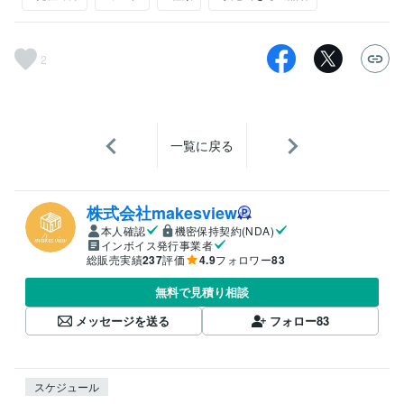
2
一覧に戻る
株式会社makesview
本人確認
機密保持契約(NDA)
インボイス発行事業者
総販売実績
237
評価
4.9
フォロワー
83
無料で見積り相談
メッセージを送る
フォロー
83
スケジュール