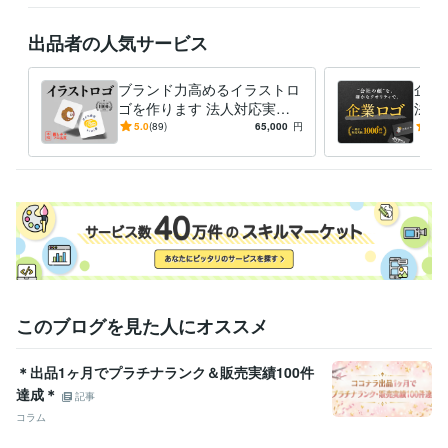
ロゴデザイン
グラフィック
イラスト
名刺デザイン
チラシデザイン
バナーデザイン
キャラクターデザイン
広告
販促物
パッケージ
出品者の人気サービス
学歴
OCA大阪デザイン＆テクノロジー専門学校
2012年3月 ~ 2017年2月
ブランド力高めるイラストロ
企業
ゴを作ります 法人対応実績
法人
多数│修正2回まで無料│商用
で無
5.0
(89)
65,000
円
5.0
利用OK
OK！
このブログを見た人にオススメ
＊出品1ヶ月でプラチナランク＆販売実績100件
達成＊
記事
コラム